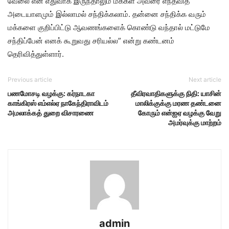
வேலை என எதுவாக இருந்தாலும் மக்கள் அவரை எந்தவித
அடையாளமும் இல்லாமல் சந்திக்கலாம். தன்னை சந்திக்க வரும்
மக்களை குறிப்பிட்டு ஆவணங்களைக் கொண்டு வந்தால் மட்டுமே
சந்திப்பேன் எனக் கூறுவது சரியல்ல” என்று கண்டனம்
தெரிவித்துள்ளார்.
Previous article
Next article
பணமோசடி வழக்கு: கர்நாடகா
தீவிரவாதிகளுக்கு நிதி: யாசின்
காங்கிரஸ் எம்எல்ஏ நாகேந்திராவிடம்
மாலிக்குக்கு மரண தண்டனை
அமலாக்கத் துறை விசாரணை
கோரும் என்ஐஏ வழக்கு வேறு
அமர்வுக்கு மாற்றம்
admin