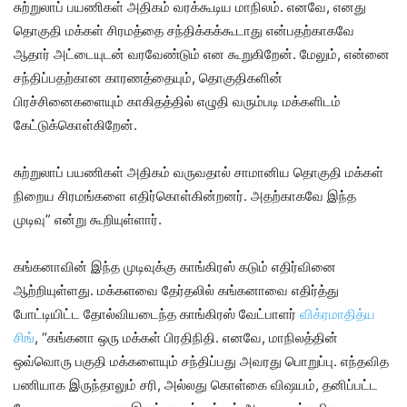
சுற்றுலாப் பயணிகள் அதிகம் வரக்கூடிய மாநிலம். எனவே, எனது
தொகுதி மக்கள் சிரமத்தை சந்திக்கக்கூடாது என்பதற்காகவே
ஆதார் அட்டையுடன் வரவேண்டும் என கூறுகிறேன். மேலும், என்னை
சந்திப்பதற்கான காரணத்தையும், தொகுதிகளின்
பிரச்சினைகளையும் காகிதத்தில் எழுதி வரும்படி மக்களிடம்
கேட்டுக்கொள்கிறேன்.
சுற்றுலாப் பயணிகள் அதிகம் வருவதால் சாமானிய தொகுதி மக்கள்
நிறைய சிரமங்களை எதிர்கொள்கின்றனர். அதற்காகவே இந்த
முடிவு” என்று கூறியுள்ளார்.
கங்கனாவின் இந்த முடிவுக்கு காங்கிரஸ் கடும் எதிர்வினை
ஆற்றியுள்ளது. மக்களவை தேர்தலில் கங்கனாவை எதிர்த்து
போட்டியிட்ட தோல்வியடைந்த காங்கிரஸ் வேட்பாளர்
விக்ரமாதித்ய
சிங்
, “கங்கனா ஒரு மக்கள் பிரதிநிதி. எனவே, மாநிலத்தின்
ஒவ்வொரு பகுதி மக்களையும் சந்திப்பது அவரது பொறுப்பு. எந்தவித
பணியாக இருந்தாலும் சரி, அல்லது கொள்கை விஷயம், தனிப்பட்ட