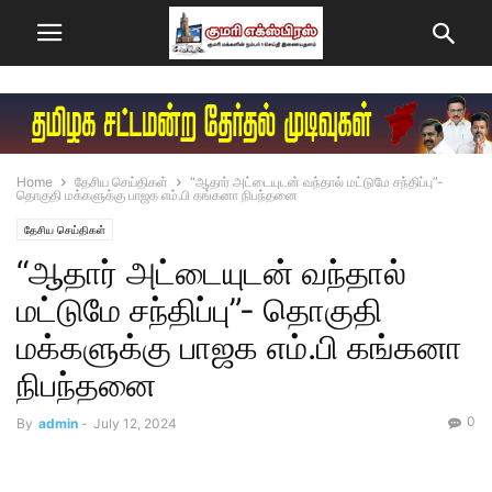
Home
தேசிய செய்திகள்
“ஆதார் அட்டையுடன் வந்தால் மட்டுமே சந்திப்பு”-
தொகுதி மக்களுக்கு பாஜக எம்.பி கங்கனா நிபந்தனை
தேசிய செய்திகள்
“ஆதார் அட்டையுடன் வந்தால்
மட்டுமே சந்திப்பு”- தொகுதி
மக்களுக்கு பாஜக எம்.பி கங்கனா
நிபந்தனை
0
By
admin
-
July 12, 2024