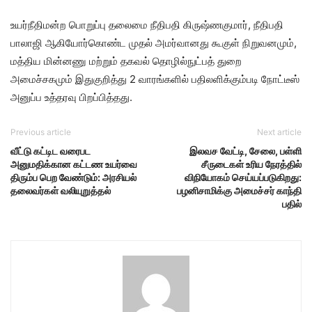
உயர்நீதிமன்ற பொறுப்பு தலைமை நீதிபதி கிருஷ்ணகுமார், நீதிபதி
பாலாஜி ஆகியோர்கொண்ட முதல் அமர்வானது கூகுள் நிறுவனமும்,
மத்திய மின்னணு மற்றும் தகவல் தொழில்நுட்பத் துறை
அமைச்சகமும் இதுகுறித்து 2 வாரங்களில் பதிலளிக்கும்படி நோட்டீஸ்
அனுப்ப உத்தரவு பிறப்பித்தது.
Previous article
Next article
வீட்டு கட்டிட வரைபட
இலவச வேட்டி, சேலை, பள்ளி
அனுமதிக்கான கட்டண உயர்வை
சீருடைகள் உரிய நேரத்தில்
திரும்ப பெற வேண்டும்: அரசியல்
விநியோகம் செய்யப்படுகிறது:
தலைவர்கள் வலியுறுத்தல்
பழனிசாமிக்கு அமைச்சர் காந்தி
பதில்