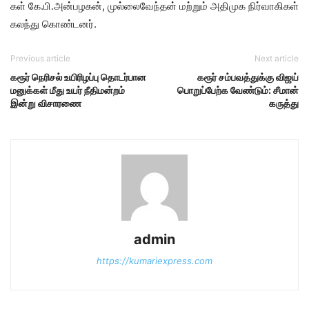
கள் கே.பி.அன்​பழகன், முல்​லை​வேந்​தன் மற்​றும் அதி​முக நிர்​வாகி​கள்
கலந்​து​ கொண்​டனர்.
Previous article
Next article
கரூர் நெரிசல் உயிரிழப்பு தொடர்பான
கரூர் சம்பவத்துக்கு விஜய்
மனுக்கள் மீது உயர் நீதிமன்றம்
பொறுப்பேற்க வேண்டும்: சீமான்
இன்று விசாரணை
கருத்து
admin
https://kumariexpress.com