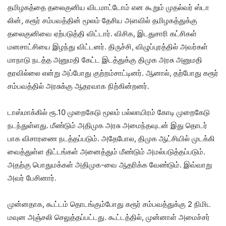
தமிழகத்தை தலைகுனிய விட​மாட்​டோம் என கூறும் முதல்​வர் ஸ்டா​
லின், கரூர் சம்​பவத்​தின் மூலம் தேசிய அளவில் தமிழகத்​துக்கு
தலைகுனிவை ஏற்​படுத்தி விட்​டார். விசிக, இடது​சாரி கட்​சிகள்
மனசாட்​சியை இழந்து விட்​டனர். திருச்​சி, விழுப்​புரத்​தில் அவர்​கள்
மாநாடு நடத்த அனு​மதி கேட்ட இடத்​துக்கு திமுக அரசு அனு​மதி
தரவில்லை என்று அப்​போது குற்​றம்​சாட்​டினர். ஆனால், தற்​போது கரூர்
சம்​பவத்​தில் அரசுக்கு ஆதர​வாக நிற்​கின்​றனர்.
டாஸ்​மாக்​கில் ரூ.10 முறை​கேடு மூலம் பல்​லா​யிரம் கோடி முறை​கேடு
நடந்​துள்​ளது. மீண்​டும் அதி​முக அரசு அமைந்​தவுடன் இது தொடர்​
பாக விசா​ரணை நடத்​தப்​படும். அதே​போல, திமுக ஆட்​சி​யில் முடக்​கி​
வைத்​துள்ள திட்​டங்​கள் அனைத்​தும் மீண்​டும் அமல்​படுத்​தப்​படும்.
அதற்​கு பொது​மக்​கள் அதி​முக-வை ஆதரிக்க வேண்​டும். இவ்​வாறு
அவர் பேசி​னார்.
முன்​ன​தாக, கூட்​டம் தொடங்​கும்​போது கரூர் சம்​பவத்​துக்கு 2 நிமிட
மவுன அஞ்​சலி செலுத்​தப்​பட்​டது. கூட்​டத்​தில், முன்​னாள் அமைச்​சர்​