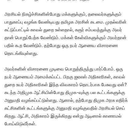
அரசி​யல் நிகழ்ச்​சிகளின்​போது மக்​களுக்​கும், தலை​வர்​களுக்​கும்
பாது​காப்பு வழங்க வேண்​டியது தமிழக அரசின் கடமை. முதல்​வரின்
கட்​டுப்​பாட்​டில் காவல் துறை உள்​ள​தால், கரூர் சம்​பவத்​துக்கு அவர்​
தான் பொறுப்​பேற்க வேண்​டும். மக்​கள் கேள்வி​களுக்​கும் அவர்​தான்
பதில் கூற வேண்​டும். தற்​போது ஒரு நபர் ஆணைய விசா​ரணை
தொடங்​கி​யுள்​ளது.
அவர்​களின் விசா​ரணை முடிவை பொறுத்​திருந்து பார்ப்​போம். ஒரு
நபர் ஆணை​யம் அமைக்​கப்​பட்ட பிறகு ஐஏஎஸ் அதி​காரி​கள், காவல்
துறை உயர் அதி​காரி​கள் இந்த விவ​காரம் தொடர்​பாக பேசுவது ஏன்?
கடந்த அதி​முக ஆட்​சி​யின்​போது திமுக-வுக்கு பல கூட்​டங்​களுக்கு
அனு​மதி வழங்​கப்​பட்​டுள்​ளது. ஆனால், தற்​போது திமுக அரசு எதிர்க்​
கட்​சிகளின் கூட்​டங்​களுக்கு அனு​மதி வழங்​கு​வ​தில் அரசி​யல் செய்​
கிறது. ஆட்​சி, அதி​காரம் இருக்​கிறது என்று ஆடி​னால் காணா​மல்
போய்​விடு​வீர்​கள்.