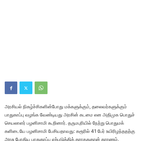
அரசி​யல் நிகழ்ச்​சிகளின்​போது மக்​களுக்​கும், தலை​வர்​களுக்​கும்
பாது​காப்பு வழங்க வேண்​டியது அரசின் கடமை என அதி​முக பொதுச்
செய​லா​ளர் பழனி​சாமி கூறி​னார். தரு​மபுரி​யில் நேற்று பொது​மக்​
களிடையே பழனி​சாமி பேசி​ய​தாவது: கரூரில் 41 பேர் உயி​ரிழந்​ததற்கு
அரசு போதிய பாது​காப்பு ஏற்​படுத்​தித் தராதது​தான் காரணம்.