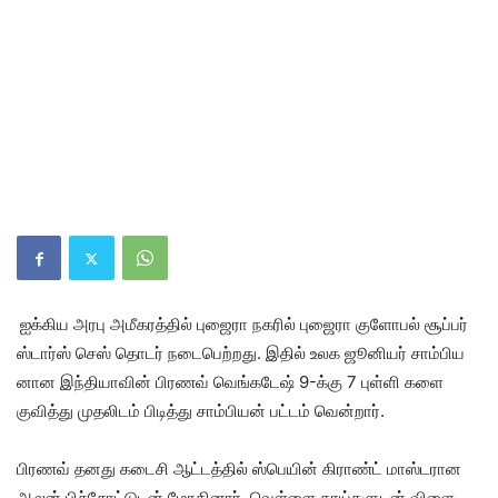
ஐக்​கிய அரபு அமீகரத்​தில் புஜைரா நகரில் புஜைரா குளோபல் சூப்​பர்
ஸ்டார்ஸ் செஸ் தொடர் நடை​பெற்​றது. இதில் உலக ஜூனியர் சாம்​பிய​
னான இந்​தி​யா​வின் பிரணவ் வெங்​கடேஷ் 9-க்கு 7 புள்​ளி ​களை
குவித்து முதலிடம் பிடித்து சாம்​பியன் பட்​டம் வென்​றார்.
பிரணவ் தனது கடைசி ஆட்​டத்​தில் ஸ்பெ​யின் கிராண்ட் மாஸ்​ட​ரான
ஆலன் பிச்​சோட்​டுடன் மோதி​னார். வெள்ளை காய்​களு​டன் விளை​