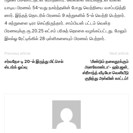
யாடிய பிரணவ் 54-வது நகர்த்​தலின் போது வெற்​றியை வசப்​படுத்​தி​
னார். இந்​தத் தொடரில் பிரணவ் 9 சுற்​றுகளில் 5-ல் வெற்றி பெற்​றார்.
4 சுற்​றுகளை டிரா செய்​திருந்​தார். சாம்​பியன் பட்​டம் வென்ற
பிரணவுக்கு ரூ.20.25 லட்​சம் பரிசுத் தொகை வழங்​கப்​பட்​டது. மேலும்
இஎல்ஓ ரேட்​டிங்​கில் 28 புள்​ளி​களை​யும் பிரணவ் பெற்​றார்​.
Previous article
Next article
சர்வதேச டி 20-ல் இருந்து மிட்செல்
‘மீண்டும் தலைதூக்கும்
ஸ்டார்க் ஓய்வு
அனகோண்டா’- ஹர்பஜன்,
ஸ்ரீசாந்த் வீடியோ வெளியீடு
குறித்து அஸ்வின் காட்டம்!