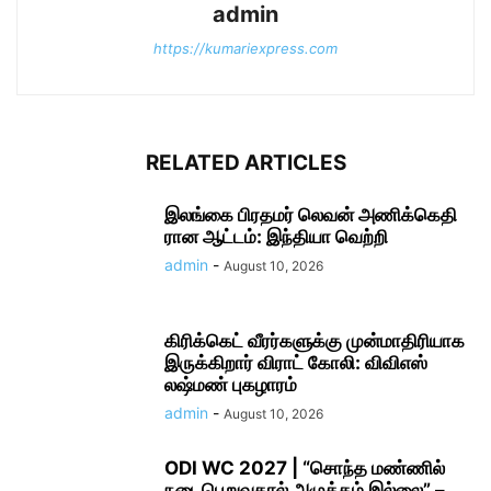
admin
https://kumariexpress.com
RELATED ARTICLES
இலங்கை பிரதமர் லெவன் அணிக்​கெ​தி​
ரான ஆட்​டம்: இந்தியா வெற்றி
admin
-
August 10, 2026
கிரிக்​கெட் வீரர்​களுக்கு முன்​மா​திரி​யாக
இருக்​கிறார் விராட் கோலி: விவிஎஸ்
லஷ்மண் புகழாரம்
admin
-
August 10, 2026
ODI WC 2027 | “சொந்த மண்ணில்
நடை​பெறுவதால் அழுத்​தம் இல்லை” –