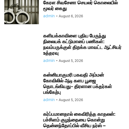
கேரள சிவசேனா செயலர் கொலையில்
மூவர் கைது
admin
-
August 6, 2026
களியக்காவிளை புதிய பேருந்து
நிலையக் கட்டுமானப் பணிகள்:
நவம்பருக்குள் திறக்க மாவட்ட ஆட்சியர்
உத்தரவு
admin
-
August 5, 2026
கன்னியாகுமரி பகவதி அம்மன்
கோவிலில் ஆடி களப பூஜை
தொடங்கியது- திரளான பக்தர்கள்
பங்கேற்பு
admin
-
August 5, 2026
கர்ப்பமானதால் கைவிரித்த காதலன்:
பச்சிளம் குழந்தையை கொன்று
தென்னந்தோப்பில் வீசிய நர்ஸ் –