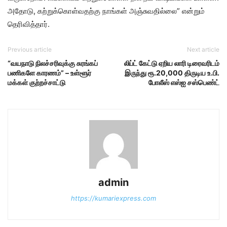
அதோடு, கற்றுக்கொள்வதற்கு நாங்கள் அஞ்சுவதில்லை” என்றும்
தெரிவித்தார்.
Previous article
Next article
“வயநாடு நிலச்சரிவுக்கு சுரங்கப்
லிப்ட் கேட்டு ஏறிய லாரி டிரைவரிடம்
பணிகளே காரணம்” – உள்ளூர்
இருந்து ரூ.20,000 திருடிய உ.பி.
மக்கள் குற்றச்சாட்டு
போலீஸ் எஸ்ஐ சஸ்பெண்ட்
admin
https://kumariexpress.com