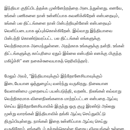
இந்தியா குறிப்பிடத்தக்க முன்னேற்றத்தை அடைந்துள்ளது. எனவே,
உங்கள் பணிகளை நான் உன்னிப்பாக கவனிக்கிறேன் என்பதையும்,
உங்கள் பல திட்டங்களை நான் பின்பற்றியுள்ளேன் என்பதையும்
வெளிப்படையாக ஒப்புக்கொள்கிறேன். இவ்வாறு இந்தியாவை
பின்பற்றி கொண்டுவரப்பட்ட பல திட்டங்கள் எங்களுக்கு
வெற்றிகரமாக அமைந்துள்ளன. அதற்காக உங்களுக்கு நன்றி. உங்கள்
திட்டங்களுக்கு காப்புரிமை ஏதும் இல்லை என்பதில் எனக்கு மிகுந்த
மகிழ்ச்சி” என நகைச்சுவையாகத் தெரிவித்தார்.
மேலும் அவர், “இந்தியாவுக்கும் இந்தோனேசியாவுக்கும்
இடையேயான ஒத்துழைப்பு வளர்ந்து வருகிறது. நிலையான
வேளாண்மை முறையைப் பயன்படுத்தி, வறண்ட நிலங்கள் எவ்வாறு
வெற்றிகரமாக விளைநிலங்களாக மாற்றப்பட்டன என்பதை ஆய்வு
செய்ய இந்தோனேசியாவில் இருந்து ஒரு குழு இரண்டு அல்லது
மூன்று வாரங்கள் இந்தியாவில் தங்கி ஆய்வு செய்துவிட்டு
திரும்பியுள்ளது. நாங்கள் இதை உன்னிப்பாக ஆய்வு செய்து
வருகிறோம். எங்களிடம் கற்றுக்கொள்ள நிறைய விஷயங்கள் உள்ளன.