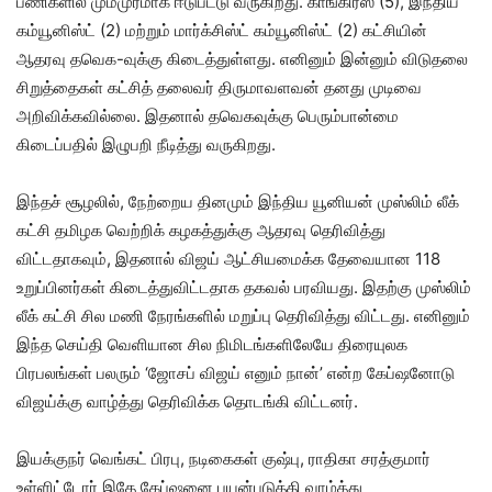
பணிகளில் மும்முரமாக ஈடுபட்டு வருகிறது. காங்கிரஸ் (5), இந்திய
கம்யூனிஸ்ட் (2) மற்றும் மார்க்சிஸ்ட் கம்யூனிஸ்ட் (2) கட்சியின்
ஆதரவு தவெக-வுக்கு கிடைத்துள்ளது. எனினும் இன்னும் விடுதலை
சிறுத்தைகள் கட்சித் தலைவர் திருமாவளவன் தனது முடிவை
அறிவிக்கவில்லை. இதனால் தவெகவுக்கு பெரும்பான்மை
கிடைப்பதில் இழுபறி நீடித்து வருகிறது.
இந்தச் சூழலில், நேற்றைய தினமும் இந்திய யூனியன் முஸ்லிம் லீக்
கட்சி தமிழக வெற்றிக் கழகத்துக்கு ஆதரவு தெரிவித்து
விட்டதாகவும், இதனால் விஜய் ஆட்சியமைக்க தேவையான 118
உறுப்பினர்கள் கிடைத்துவிட்டதாக தகவல் பரவியது. இதற்கு முஸ்லிம்
லீக் கட்சி சில மணி நேரங்களில் மறுப்பு தெரிவித்து விட்டது. எனினும்
இந்த செய்தி வெளியான சில நிமிடங்களிலேயே திரையுலக
பிரபலங்கள் பலரும் ‘ஜோசப் விஜய் எனும் நான்’ என்ற கேப்ஷனோடு
விஜய்க்கு வாழ்த்து தெரிவிக்க தொடங்கி விட்டனர்.
இயக்குநர் வெங்கட் பிரபு, நடிகைகள் குஷ்பு, ராதிகா சரத்குமார்
உள்ளிட்டோர் இதே கேப்ஷனை பயன்படுத்தி வாழ்த்து