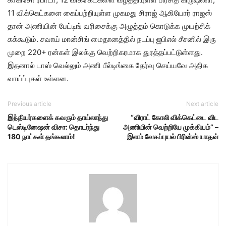
11 விக்​கெட்​களை கைப்​பற்​றி​யுள்ள முகமது சிராஜ் ஆகியோர் ராஜஸ்​
தான் அணி​யின் பேட்​டிங் வரிசைக்கு அழுத்​தம் கொடுக்க முயற்​சிக்​
கக்​கூடும். சவாய் மான்​சிங் மைதானத்​தில் நடப்பு ஐபிஎல் சீசனில் இரு
முறை 220+ ரன்​கள் இலக்கு வெற்​றிகர​மாக துரத்​தப்​பட்​டுள்​ளது.
இதனால் டாஸ் வெல்லும்​ அணி பீல்​டிங்​கை தேர்​வு செய்​ய​வே அதி​க ​
வாய்​ப்​புகள்​ உள்ளன.
Previous article
Next article
இந்தியர்களைக் கவரும் தாய்லாந்து
“விராட் கோலி விக்கெட்டை விட
டெஸ்டினேஷன் விசா: தொடர்ந்து
அணியின் வெற்றியே முக்கியம்” –
180 நாட்கள் தங்கலாம்!
இளம் வேகப்புயல் பிரின்ஸ் யாதவ்