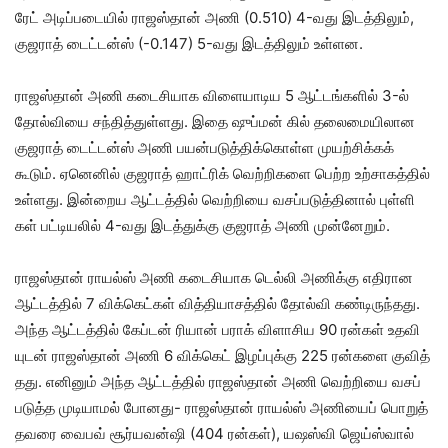
ரேட் அடிப்​படை​யில் ராஜஸ்தான் அணி (0.510) 4-வது இடத்​தி​லும்,
குஜ​ராத் டைட்​டன்ஸ் (-0.147) 5-வது இடத்​தி​லும் உள்​ளன.
ராஜஸ்​தான் அணி கடைசி​யாக விளை​யாடிய 5 ஆட்​டங்​களில் 3-ல்
தோல்​வியை சந்​தித்​துள்​ளது. இதை ஷுப்​மன் கில் தலைமையிலான
குஜ​ராத் டைட்​டன்ஸ் அணி பயன்படுத்திக்கொள்ள முயற்​சிக்​கக்​
கூடும். ஏனெனில் குஜ​ராத் ஹாட்​ரிக் வெற்​றிகளை பெற்ற உற்​சாகத்​தில்
உள்​ளது. இன்​றைய ஆட்​டத்​தில் வெற்​றியை வசப்​படுத்​தி​னால் புள்​ளி​
கள் பட்​டியலில் 4-வது இடத்​துக்கு குஜ​ராத் அணி முன்​னேறும்.
ராஜஸ்​தான் ராயல்ஸ் அணி கடைசி​யாக டெல்லி அணிக்கு எதிரான
ஆட்​டத்​தில் 7 விக்​கெட்​கள் வித்​தி​யாசத்​தில் தோல்வி கண்​டிருந்​தது.
அந்த ஆட்​டத்​தில் கேப்​டன் ரியான் பராக் விளாசிய 90 ரன்​கள் உதவி​
யுடன் ராஜஸ்​தான் அணி 6 விக்​கெட் இழப்​புக்கு 225 ரன்​களை குவித்​
தது. எனினும் அந்த ஆட்​டத்​தில் ராஜஸ்​தான் அணி வெற்​றியை வசப்​
படுத்த முடி​யாமல் போனது- ராஜஸ்​தான் ராயல்ஸ் அணி​யைப் பொறுத்​
தவரை வைபவ் சூர்​ய​வன்ஷி (404 ரன்​கள்), யஷஸ்வி ஜெய்​ஸ்​வால்