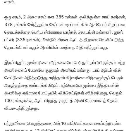
ளனர்.
ஒரு சதம், 2 அரை சதம் என 385 ரன்​கள் குவித்​துள்ள சாய் சுதர்சன்,
378 ரன்​கள் சேர்த்​துள்ள கேப்​டன் ஷுப்​மன் கில் ஆகியோர் சிறப்பான
தொடக்​கத்தை பெரிய ஸ்கோ​ராக மாற்​றத் தொடங்கி உள்​ளனர். ஜாஸ்
பட்​லர் (335 ரன்​கள்) மீண்​டும் சீரான ஆட்​டத் திறனை வெளிப்​படுத்த
தொடங்கி உள்​ளதும் அணி​யின் பலத்தை அதி​கரித்​துள்​ளது.
இருப்​பினும், முன்​வரிசை வீரர்​களையே பெரிதும் நம்​பி​யிருக்​கும் மற்ற
அணி​களைப் போலவே குஜ​ராத் அணி​யும் உள்​ளது. டாப் ஆர்டர் விக்​
கெட்​டு​கள் அடுத்​தடுத்து சரிந்​தால் கீழ்​வரிசை வீரர்களுக்​குப் பெரும்
அழுத்​தத்தை உண்​டாக்​கி​விடும். ஏற்கெனவே மும்பை இந்​தி​யன்ஸ்
அணிக்கு எதி​ரான போட்​டி​யில் விக்​கெட்​டு​கள் சரிந்​த​போது, வெறும்
100 ரன்​களுக்கு ஆட்​ட​மிழந்து குஜ​ராத் அணி மோச​மாகத் தோல்​
வியடைந்​திருந்​தது.
பந்​து​வீச்சை பொறுத்​தவரை​யில் 16 விக்​கெட்​களை கைப்​பற்றியுள்ள
காகிசோ ரபா​டா, 12 விக்​கெட்​களை வீழ்த்​தி​யுள்ள பிரசித் கிருஷ்ணா,