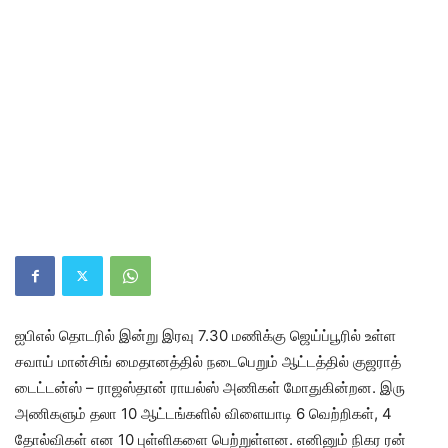
ஐபிஎல் தொடரில் இன்று இரவு 7.30 மணிக்கு ஜெய்ப்பூரில் உள்ள
சவாய் மான்​சிங் மைதானத்​தில் நடை​பெறும் ஆட்​டத்​தில் குஜராத்
டைட்டன்ஸ் – ராஜஸ்தான் ராயல்ஸ் அணி​கள் மோதுகின்​றன. இரு
அணி​களும் தலா 10 ஆட்​டங்​களில் விளையாடி 6 வெற்​றிகள், 4
தோல்வி​கள் என 10 புள்​ளி​களை பெற்றுள்​ளன. எனினும் நிகர ரன்