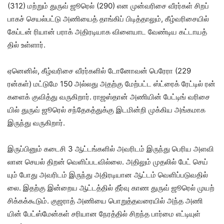
(312) மற்​றும் துருவ் ஜூரெல் (290) என முன்​வரிசை வீரர்​கள் சிறப்​
பாகச் செயல்​பட்டு அணியைத் தாங்​கிப் பிடித்​தா​லும், கீழ்​வரிசை​யில்
கேப்​டன் ரியான் பராக் அதிரடி​யாக விளை​யாட வேண்​டிய கட்​டா​யத்​
தில் உள்​ளார்.
ஏனெனில், கீழ்​வரிசை வீரர்​களில் டோனோவன் பெரேரா (229
ரன்கள்) மட்​டுமே 150 அல்​லது அதற்கு மேற்​பட்ட ஸ்ட்​ரைக் ரேட்​டில் ரன்​
களைக் குவித்து வரு​கிறார். ராஜஸ்​தான் அணி​யின் பேட்​டிங் வரிசை​
யில் துருவ் ஜூரெல் சந்​தேகத்​துக்கு இடமின்றி முக்​கிய அங்​க​மாக
இருந்து வரு​கிறார்.
இருப்​பினும் கடைசி 3 ஆட்​டங்​களில் அவரிடம் இருந்து பெரிய அளவி​
லான செயல் திறன் வெளிப்​பட​வில்​லை. அதி​லும் முதலில் பேட் செய்​
யும் போது அவரிடம் இருந்து அதிரடி​யான ஆட்​டம் வெளிப்​படு​வ​தில்​
லை. இதற்கு இன்​றைய ஆட்​டத்​தில் தீர்வு காண துருவ் ஜூரெல் முயற்​
சிக்​கக்​கூடும். குஜ​ராத் அணியை பொறுத்​தவரை​யில் அந்த அணி​
யின் பேட்​ஸ்​மேன்​கள் சரி​யான நேரத்​தில் சிறந்த பார்மை எட்​டி​யுள்​