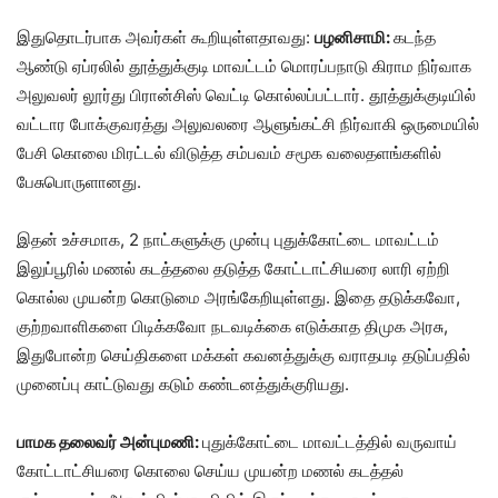
இதுதொடர்பாக அவர்கள் கூறியுள்ளதாவது:
பழனிசாமி:
கடந்த
ஆண்டு ஏப்ரலில் தூத்துக்குடி மாவட்டம் மொரப்பநாடு கிராம நிர்வாக
அலுவலர் லூர்து பிரான்சிஸ் வெட்டி கொல்லப்பட்டார். தூத்துக்குடியில்
வட்டார போக்குவரத்து அலுவலரை ஆளுங்கட்சி நிர்வாகி ஒருமையில்
பேசி கொலை மிரட்டல் விடுத்த சம்பவம் சமூக வலைதளங்களில்
பேசுபொருளானது.
இதன் உச்சமாக, 2 நாட்களுக்கு முன்பு புதுக்கோட்டை மாவட்டம்
இலுப்பூரில் மணல் கடத்தலை தடுத்த கோட்டாட்சியரை லாரி ஏற்றி
கொல்ல முயன்ற கொடுமை அரங்கேறியுள்ளது. இதை தடுக்கவோ,
குற்றவாளிகளை பிடிக்கவோ நடவடிக்கை எடுக்காத திமுக அரசு,
இதுபோன்ற செய்திகளை மக்கள் கவனத்துக்கு வராதபடி தடுப்பதில்
முனைப்பு காட்டுவது கடும் கண்டனத்துக்குரியது.
பாமக தலைவர் அன்புமணி:
புதுக்கோட்டை மாவட்டத்தில் வருவாய்
கோட்டாட்சியரை கொலை செய்ய முயன்ற மணல் கடத்தல்