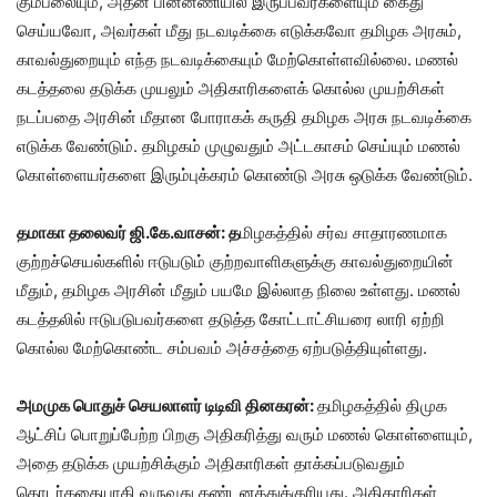
கும்பலையும், அதன் பின்னணியில் இருப்பவர்களையும் கைது
செய்யவோ, அவர்கள் மீது நடவடிக்கை எடுக்கவோ தமிழக அரசும்,
காவல்துறையும் எந்த நடவடிக்கையும் மேற்கொள்ளவில்லை. மணல்
கடத்தலை தடுக்க முயலும் அதிகாரிகளைக் கொல்ல முயற்சிகள்
நடப்பதை அரசின் மீதான போராகக் கருதி தமிழக அரசு நடவடிக்கை
எடுக்க வேண்டும். தமிழகம் முழுவதும் அட்டகாசம் செய்யும் மணல்
கொள்ளையர்களை இரும்புக்கரம் கொண்டு அரசு ஒடுக்க வேண்டும்.
தமாகா தலைவர் ஜி.கே.வாசன்: த
மிழகத்தில் சர்வ சாதாரணமாக
குற்றச்செயல்களில் ஈடுபடும் குற்றவாளிகளுக்கு காவல்துறையின்
மீதும், தமிழக அரசின் மீதும் பயமே இல்லாத நிலை உள்ளது. மணல்
கடத்தலில் ஈடுபடுபவர்களை தடுத்த கோட்டாட்சியரை லாரி ஏற்றி
கொல்ல மேற்கொண்ட சம்பவம் அச்சத்தை ஏற்படுத்தியுள்ளது.
அமமுக பொதுச் செயலாளர் டிடிவி தினகரன்:
தமிழகத்தில் திமுக
ஆட்சிப் பொறுப்பேற்ற பிறகு அதிகரித்து வரும் மணல் கொள்ளையும்,
அதை தடுக்க முயற்சிக்கும் அதிகாரிகள் தாக்கப்படுவதும்
தொடர்கதையாகி வருவது கண்டனத்துக்குரியது. அதிகாரிகள்