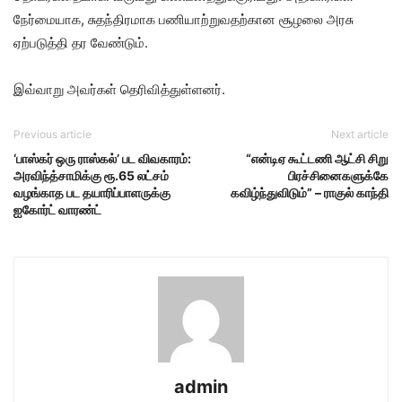
நேர்மையாக, சுதந்திரமாக பணியாற்றுவதற்கான சூழலை அரசு
ஏற்படுத்தி தர வேண்டும்.
இவ்வாறு அவர்கள் தெரிவித்துள்ளனர்.
Previous article
Next article
‘பாஸ்கர் ஒரு ராஸ்கல்’ பட விவகாரம்:
“என்டிஏ கூட்டணி ஆட்சி சிறு
அரவிந்த்சாமிக்கு ரூ.65 லட்சம்
பிரச்சினைகளுக்கே
வழங்காத பட தயாரிப்பாளருக்கு
கவிழ்ந்துவிடும்” – ராகுல் காந்தி
ஐகோர்ட் வாரண்ட்
admin