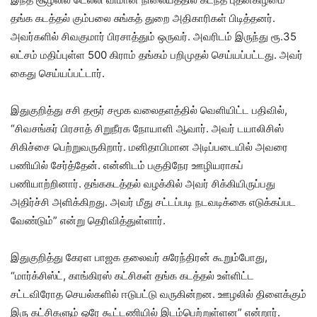
தங்க கடத்தல் கும்பலை சுங்கத் துறை அதிகாரிகள் பிடித்தனர்.
அவர்களில் சிவகுமார் பிரசாத்தும் ஒருவர். அவரிடம் இருந்து ரூ.35
லட்சம் மதிப்புள்ள 500 கிராம் தங்கம் பறிமுதல் செய்யப்பட்டது. அவர்
கைது செய்யப்பட்டார்.
இதுகுறித்து சசி தரூர் சமூக வலைதளத்தில் வெளியிட்ட பதிவில்,
“சிவசங்கர் பிரசாத் சிறுநீரக நோயாளி ஆவார். அவர் டயாலிசிஸ்
சிகிச்சை பெற்றுவருகிறார். மனிதாபிமான அடிப்படையில் அவரை
பணியில் சேர்த்தேன். என்னிடம் பகுதிநேர ஊழியராகப்
பணியாற்றினார். தங்ககடத்தல் வழக்கில் அவர் சிக்கியிருப்பது
அதிர்ச்சி அளிக்கிறது. அவர் மீது சட்டப்படி நடவடிக்கை எடுக்கப்பட
வேண்டும்” என்று தெரிவித்துள்ளார்.
இதுகுறித்து கேரள பாஜக தலைவர் சுரேந்திரன் கூறும்போது,
“மார்க்சிஸ்ட், காங்கிரஸ் கட்சிகள் தங்க கடத்தல் உள்ளிட்ட
சட்டவிரோத செயல்களில் ஈடுபட்டு வருகின்றன. ஊழலில் திளைக்கும்
இரு கட்சிகளும் ஒரே கூட்டணியில் இடம்பெற்றுள்ளன” என்றார்.