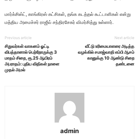
மார்க்சிஸ்ட், காங்கிரஸ் கட்சிகள், தங்க கடத்தல் கூட்டாளிகள் என்று
மத்திய அமைச்சர் ராஜீவ் சந்திரசேகர் விமர்சித்து உள்ளார்.
Previous article
Next article
சிறுவர்கள் வாகனம் ஓட்டி
வீட்டு உரிமையாளரை அடித்த
விபத்தானால் பெற்றோருக்கு 3
வழக்கில் சமாஜ்வாதி எம்பி ஆசம்
மாதம் சிறை, ரூ.25 ஆயிரம்
கானுக்கு 10 ஆண்டு சிறை
அபராதம்: புதிய விதிகள் நாளை
தண்டனை
முதல் அமல்
admin