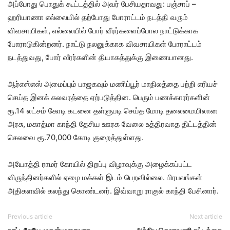
அப்போது பொதுக் கூட்டத்தில் அவர் பேசியதாவது: பஞ்சாப் –
ஹரியாணா எல்லையில் தற்போது போராட்டம் நடத்தி வரும்
விவசாயிகள், எல்லையில் போர் வீரர்களைப்போல நாட்டுக்காக
போராடுகின்றனர். நாட்டு நலனுக்காக விவசாயிகள் போராட்டம்
நடத்துவது, போர் வீரர்களின் தியாகத்துக்கு இணையானது.
ஆர்எஸ்எஸ் அமைப்பும் பாஜகவும் மணிப்பூர் மாநிலத்தை பற்றி எரியச்
செய்த இனக் கலவரத்தை ஏற்படுத்தின. பெரும் பணக்காரர்களின்
ரூ.14 லட்சம் கோடி கடனை தள்ளுபடி செய்த மோடி தலைமையிலான
அரசு, மகாத்மா காந்தி தேசிய ஊரக வேலை உத்திரவாத திட்டத்தின்
செலவை ரூ.70,000 கோடி குறைத்துள்ளது.
அயோத்தி ராமர் கோயில் திறப்பு விழாவுக்கு அழைக்கப்பட்ட
விருந்தினர்களில் ஏழை மக்கள் இடம் பெறவில்லை. பிரபலங்கள்
அதிகளவில் கலந்து கொண்டனர். இவ்வாறு ராகுல் காந்தி பேசினார்.
Previous article
Next article