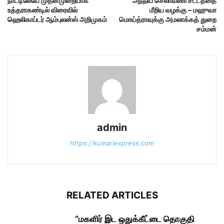
நாட்டிலேயே முதன்முறையாக
அந்நிய செலாவணி சட்டத்தை
உத்தராகண்டில் விரைவில்
மீறிய வழக்கு – மஹுவா
ஹெலிகாப்டர் ஆம்புலன்ஸ் அறிமுகம்
மொய்த்ராவுக்கு அமலாக்கத் துறை
சம்மன்
admin
https://kumariexpress.com
RELATED ARTICLES
“மகளிர் இட ஒதுக்கீட்டை தொகுதி