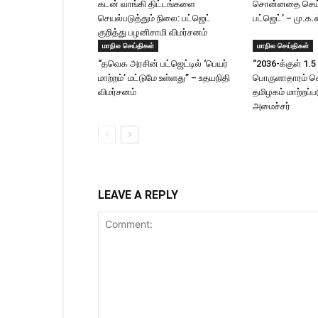
கடன் வாங்கி திட்டங்களை
சொன்னதை செய்
செயல்படுத்தும் நிலை: பட்ஜெட்
பட்ஜெட்’ – மு.க.
குறித்து பழனிசாமி விமர்சனம்
மாநில செய்திகள்
மாநில செய்திகள்
“தவெக அரசின் பட்ஜெட்டில் ‘பெயர்
“2036-க்குள் 1.5 
மாற்றம்’ மட்டுமே உள்ளது” – உதயநிதி
பொருளாதாரம் 
விமர்சனம்
தமிழகம் மாற்றப்பட
அமைச்சர்
LEAVE A REPLY