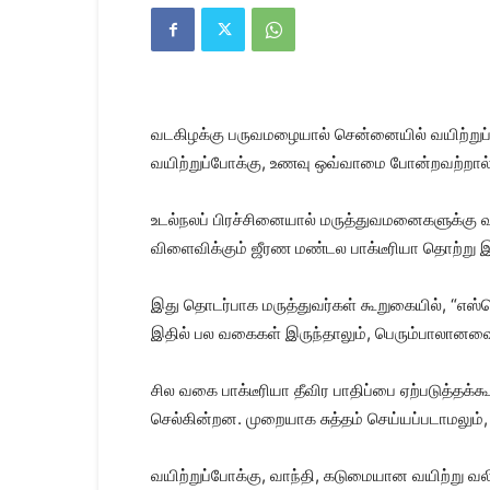
Kanyakumari
Today
News
|
Kumari
News
வடகிழக்கு பருவமழையால் சென்னையில் வயிற்றுப்
|
Kanyakumari
வயிற்றுப்போக்கு, உணவு ஒவ்வாமை போன்றவற்றால் 
News
உடல்நலப் பிரச்சினையால் மருத்துவமனைகளுக்கு வ
விளைவிக்கும் ஜீரண மண்டல பாக்டீரியா தொற்று இரு
இது தொடர்பாக மருத்துவர்கள் கூறுகையில், “எஸ்கெ
இதில் பல வகைகள் இருந்தாலும், பெரும்பாலானவை
சில வகை பாக்டீரியா தீவிர பாதிப்பை ஏற்படுத்தக்
செல்கின்றன. முறையாக சுத்தம் செய்யப்படாமலும்
வயிற்றுப்போக்கு, வாந்தி, கடுமையான வயிற்று வல