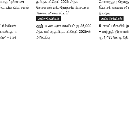
யாத ‘புஸ்வாண
தமிழக பட்ஜெட் 2026: அரசு
கொளத்தூர் தொகுதி
ஸ்டாலின் விமர்சனம்
சேவைகள் உரிய நேரத்தில் கிடைக்க
இயந்திரங்களை சரிப
‘சேவை உரிமை சட்டம்’
நிறைவு
மாநில செய்திகள்
மாநில செய்திகள்
ட்ரில்லியன்
ஹஜ் பயண அரசு மானியம் ரூ.35,000
5 மாவட்டங்களில் ‘ந
கொண்டதாக
ஆக உயர்வு: தமிழக பட்ஜெட் 2026-ல்
– மாற்றுத் திறனாள
ும்” – நிதி
அறிவிப்பு
ரூ.1,485 கோடி நிதி