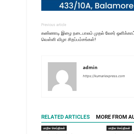
Previous article
கண்ணாடி இழை நடைபாலம் முதல் லேசர் ஒளிக்காட
வெள்ளி விழா சிறப்பம்சங்கள்!
admin
https://kumariexpress.com
RELATED ARTICLES
MORE FROM A
மாநில செய்திகள்
மாநில செய்திகள்