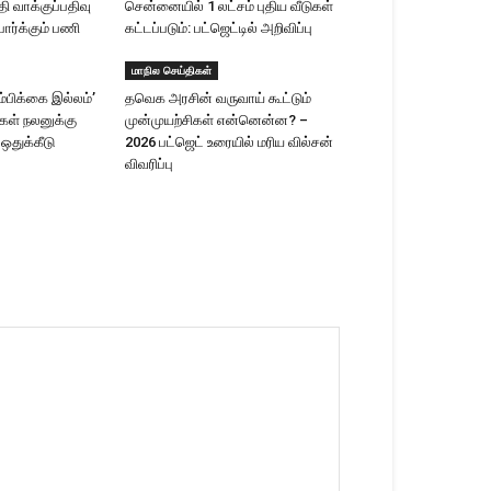
 வாக்குப்பதிவு
சென்னையில் 1 லட்சம் புதிய வீடுகள்
ார்க்கும் பணி
கட்டப்படும்: பட்ஜெட்டில் அறிவிப்பு
மாநில செய்திகள்
ம்பிக்கை இல்லம்’
தவெக அரசின் வருவாய் கூட்டும்
ிகள் நலனுக்கு
முன்முயற்சிகள் என்னென்ன? –
 ஒதுக்கீடு
2026 பட்ஜெட் உரையில் மரிய வில்சன்
விவரிப்பு