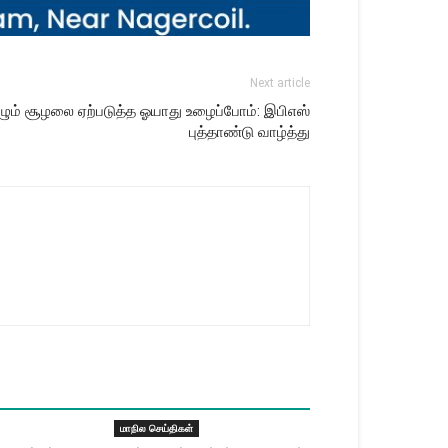
Next article
ழும் சூழலை ஏற்படுத்த ஓயாது உழைப்போம்: இபிஎஸ்
புத்தாண்டு வாழ்த்து
மாநில செய்திகள்