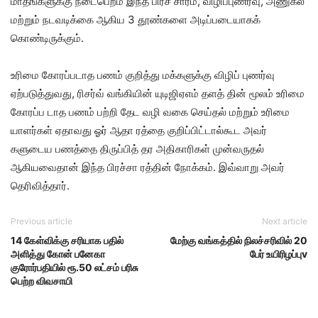
மாதங்களுக்கு நடைபெறம் இந்த பிரச் சாரம், விழிப்புணர்வு, அணுகல்
மற்றும் நடவடிக்கை ஆகிய 3 தூண்களை அடிப்படையாகக்
கொண்டிருக்கும்.
உரிமை கோரப்படாத பணம் குறித்து மக்களுக்கு விழிப் புணர்வு
ஏற்படுத்துவது, ரிசர்வ் வங்கியின் யுடிஜிஏஎம் தளத் தின் மூலம் உரிமை
கோரப்ப டாத பணம் பற்றி தேட வழி வகை செய்தல் மற்றும் உரிமை
யாளர்கள் ஏதாவது ஓர் ஆதா ரத்தை குறிப்பிட்டால்கூட அவர்
களுடைய பணத்தை திருப்பித் தர அதிகாரிகள் முன்வருதல்
ஆகியவைதான் இந்த பிரச்சா ரத்தின் நோக்கம். இவ்வாறு அவர்
தெரிவித்தார்.
Previous article
Next article
14 கேள்விக்கு சரியாக பதில்
மேற்கு வங்கத்தில் நிலச்சரிவில் 20
அளித்து கோன் பனேகா
பேர் உயிரிழப்புv
குரோர்பதியில் ரூ.50 லட்சம் பரிசு
பெற்ற விவசாயி