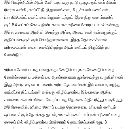
இந்நிகழ்ச்சியில் அவர் பேசி யதாவது நாடு முழுவதும் வங் கிகள்,
ரிசர்வ வங்கி, காப்பீட்டு நிறுவனங்கள், மியூச்சுவல் பண்ட்கள்,
ப்ராவிடென்ட் பண்ட் கணக்குகள் மற்றும் இதர நிறு வனங்களில்
ரூ.1.84 லட்சம் கோடி நீண்டகாலமாக உரிமை கோரப்படாமல் உள்ளது.
இந்த தொகை அரசின் சொத்து அல்ல, அவை தனி நபர்களுக்கும்
குடும்பங்களுக் கும் சொந்தமானவை. இந்த தொகைக்கான
உரிமையாளர் களை கண்டுபிடித்து அவர் களிடம் திருப்பித் தர
வேண்டும்.
உரிமை கோரப்படாத பணத்தை மீண்டும் வழங்க வேண்டும் என்ற
கோரிக்கையை மக்கள் பல ஆண்டுகளாக முன்வைத்து வருகின்றனர்.
இது அவர்களு டைய பணம். உரிய ஆவணங்கள் இல் லாமை, மறந்த
காப்பீட்டு திட் டங்கள் அல்லது விழிப்புணர்வு இல்லாமை ஆகிய
காரணங் களால் உரிமை கோரப்படாத தொகை அதிகரித்து வருகிறது.
இந்நிலையில், உரிமை கோரப் படாத தொகையை உரியவர் களிடம்
ஒப்படைக்கும் நோக்கத் துடன், உங்கள் பணம், உங் கள் உரிமை’ என்ற
தலைப் பில் விழிப்புணர்வு பிரச்சாரம் தொடங்கப்படுகிறது. 3