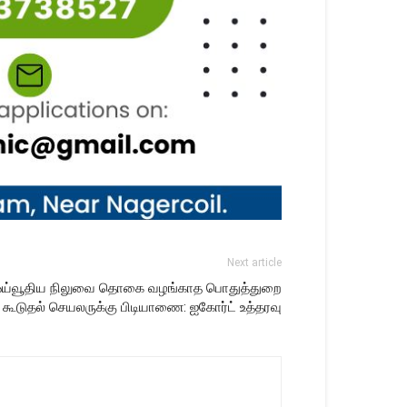
Next article
கு ஓய்வூதிய நிலுவை தொகை வழங்காத பொதுத்துறை
கூடுதல் செயலருக்கு பிடியாணை: ஐகோர்ட் உத்தரவு