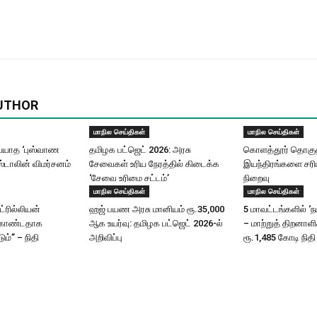
UTHOR
மாநில செய்திகள்
மாநில செய்திகள்
யாத ‘புஸ்வாண
தமிழக பட்ஜெட் 2026: அரசு
கொளத்தூர் தொகுதி
ஸ்டாலின் விமர்சனம்
சேவைகள் உரிய நேரத்தில் கிடைக்க
இயந்திரங்களை சரிப
‘சேவை உரிமை சட்டம்’
நிறைவு
மாநில செய்திகள்
மாநில செய்திகள்
ட்ரில்லியன்
ஹஜ் பயண அரசு மானியம் ரூ.35,000
5 மாவட்டங்களில் ‘ந
கொண்டதாக
ஆக உயர்வு: தமிழக பட்ஜெட் 2026-ல்
– மாற்றுத் திறனாள
ும்” – நிதி
அறிவிப்பு
ரூ.1,485 கோடி நிதி