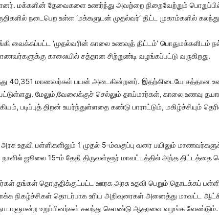
ர். மக்களின் தேவைகளை உணர்ந்து அவற்றை நிறைவேற்றும் பொறுப்பில்
ுதிகளில் நடைபெற உள்ள ‘மக்களுடன் முதல்வர்’ திட்ட முகாம்களில் கலந்
வைக்கப்பட்ட ‘முதல்வரின் காலை உணவுத் திட்டம்’ பொதுமக்களிடம் நல்வ
மாணவர்களுக்கு காலையில் சத்தான சிற்றுண்டி வழங்கப்பட்டு வருகிறது.
த்து 40,351 மாணவர்கள் பயன் அடைகின்றனர். இதற்கிடையே சத்தான
்டுள்ளது. மேலும்,வேலைக்குச் செல்லும் தாய்மார்கள், காலை உணவு தயாரி
், படிப்புத் திறன் உயர்ந்துள்ளதை கண்டு பாராட்டும், மகிழ்ச்சியும் த
சு உதவி பள்ளிகளிலும் 1 முதல் 5-ம்வகுப்பு வரை பயிலும் மாணவர்களுக்
ி நாளில் ஜூலை 15-ம் தேதி திருவள்ளூர் மாவட்டத்தில் அந்த திட்டத்தை
கள் தங்கள் தொகுதிக்குட்பட்ட ஊரக அரசு உதவி பெறும் தொடக்கப் பள்ளிக
ரிவாக்க நிகழ்ச்சிகள் தொடர்பாக உரிய அறிவுரைகள் அனைத்து மாவட்ட ஆட்ச
 நாடாளுமன்ற உறுப்பினர்கள் கலந்து கொண்டு ஆதரவை வழங்க வேண்டும்.