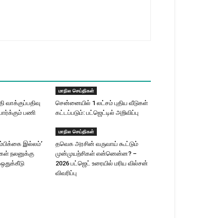
மாநில செய்திகள்
 வாக்குப்பதிவு
சென்னையில் 1 லட்சம் புதிய வீடுகள்
ார்க்கும் பணி
கட்டப்படும்: பட்ஜெட்டில் அறிவிப்பு
மாநில செய்திகள்
ம்பிக்கை இல்லம்’
தவெக அரசின் வருவாய் கூட்டும்
ிகள் நலனுக்கு
முன்முயற்சிகள் என்னென்ன? –
 ஒதுக்கீடு
2026 பட்ஜெட் உரையில் மரிய வில்சன்
விவரிப்பு