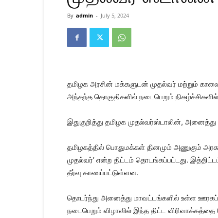
Kanyakumari
Today
By
admin
-
July 5, 2024
News
|
Kumari
News
|
Kanyakumari
News
தமிழக அரசின் மக்களுடன் முதல்வர் மற்றும் காலை
அந்தந்த தொகுதிகளில் நடைபெறும் நிகழ்ச்சிகளில்
இதுகுறித்து தமிழக முதல்வர்ஸ்டாலின், அனைத்து ந
தமிழகத்தில் பொதுமக்கள் தினமும் அணுகும் அரசு
முதல்வர்’ என்ற திட்டம் தொடங்கப்பட்டது. இத்திட்
தீர்வு காணப்பட்டுள்ளன.
தொடர்ந்து அனைத்து மாவட்டங்களில் உள்ள ஊரகப் பக
நடைபெறும் விழாவில் இந்த திட்ட விரிவாக்கத்தை 