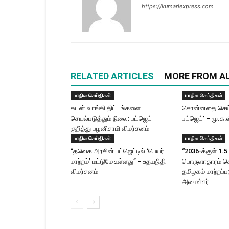
https://kumariexpress.com
RELATED ARTICLES
MORE FROM A
மாநில செய்திகள்
மாநில செய்திகள்
கடன் வாங்கி திட்டங்களை
சொன்னதை செய்
செயல்படுத்தும் நிலை: பட்ஜெட்
பட்ஜெட்’ – மு.க.
குறித்து பழனிசாமி விமர்சனம்
மாநில செய்திகள்
மாநில செய்திகள்
“தவெக அரசின் பட்ஜெட்டில் ‘பெயர்
“2036-க்குள் 1.5 
மாற்றம்’ மட்டுமே உள்ளது” – உதயநிதி
பொருளாதாரம் 
விமர்சனம்
தமிழகம் மாற்றப்பட
அமைச்சர்