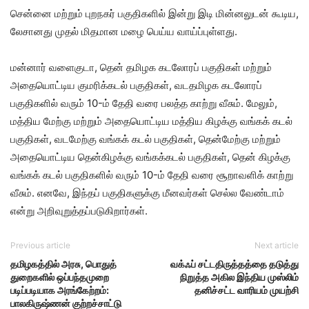
சென்னை மற்றும் புறநகர் பகுதிகளில் இன்று இடி மின்னலுடன் கூடிய,
லேசானது முதல் மிதமான மழை பெய்ய வாய்ப்புள்ளது.
மன்னார் வளைகுடா, தென் தமிழக கடலோரப் பகுதிகள் மற்றும்
அதையொட்டிய குமரிக்கடல் பகுதிகள், வடதமிழக கடலோரப்
பகுதிகளில் வரும் 10-ம் தேதி வரை பலத்த காற்று வீசும். மேலும்,
மத்திய மேற்கு மற்றும் அதையொட்டிய மத்திய கிழக்கு வங்கக் கடல்
பகுதிகள், வடமேற்கு வங்கக் கடல் பகுதிகள், தென்மேற்கு மற்றும்
அதையொட்டிய தென்கிழக்கு வங்கக்கடல் பகுதிகள், தென் கிழக்கு
வங்கக் கடல் பகுதிகளில் வரும் 10-ம் தேதி வரை சூறாவளிக் காற்று
வீசும். எனவே, இந்தப் பகுதிகளுக்கு மீனவர்கள் செல்ல வேண்டாம்
என்று அறிவுறுத்தப்படுகிறார்கள்.
Previous article
Next article
தமிழகத்தில் அரசு, பொதுத்
வக்ஃப் சட்டதிருத்தத்தை தடுத்து
துறைகளில் ஒப்பந்தமுறை
நிறுத்த அகில இந்திய முஸ்லிம்
படிப்படியாக அரங்கேற்றம்:
தனிச்சட்ட வாரியம் முயற்சி
பாலகிருஷ்ணன் குற்றச்சாட்டு