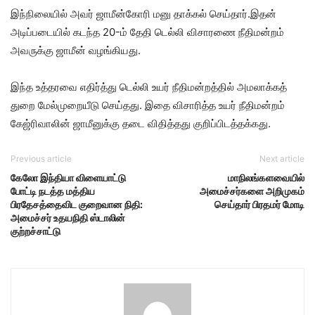
இந்நிலையில் அவர் ஜாமீன்கோரி மனு தாக்கல் செய்தார்.இதன்
அடிப்படையில் கடந்த 20-ம் தேதி டெல்லி விசாரணை நீதிமன்றம்
அவருக்கு ஜாமீன் வழங்கியது.
இந்த உத்தரவை எதிர்த்து டெல்லி உயர் நீதிமன்றத்தில் அமலாக்கத்
துறை மேல்முறையீடு செய்தது. இதை விசாரித்த உயர் நீதிமன்றம்
கேஜ்ரிவாலின் ஜாமீனுக்கு தடை விதித்தது குறிப்பிடத்தக்கது.
Previous article
Next article
கேலோ இந்தியா விளையாட்டு
மாநிலங்களவையில்
போட்டி நடத்த மத்திய
அமைச்சர்களை அறிமுகம்
பிரதேசத்தைவிட குறைவான நிதி:
செய்தார் பிரதமர் மோடி
அமைச்சர் உதயநிதி ஸ்டாலின்
குற்றச்சாட்டு