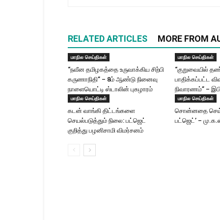
RELATED ARTICLES
MORE FROM A
மாநில செய்திகள்
மாநில செய்திகள்
“நவீன தமிழகத்தை உருவாக்கிய சிற்பி
“குறுவையில் தண்
கருணாநிதி” – 8ம் ஆண்டு நினைவு
பாதிக்கப்பட்ட வ
நாளையொட்டி ஸ்டாலின் புகழாரம்
நிவாரணம்” – இப
மாநில செய்திகள்
மாநில செய்திகள்
கடன் வாங்கி திட்டங்களை
சொன்னதை செய்
செயல்படுத்தும் நிலை: பட்ஜெட்
பட்ஜெட்’ – மு.க.
குறித்து பழனிசாமி விமர்சனம்