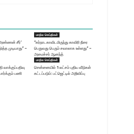
மாநில செய்திகள்
‘அண்ணன் சீர்’
“கர்நாடகாவிடமிருந்து காவிரி நீரை
ுத்த முடியாது” –
பெறுவது பெரும் சவாலாக உள்ளது” –
அமைச்சர் ஆனந்த்
மாநில செய்திகள்
 வாக்குப்பதிவு
சென்னையில் 1 லட்சம் புதிய வீடுகள்
ார்க்கும் பணி
கட்டப்படும்: பட்ஜெட்டில் அறிவிப்பு