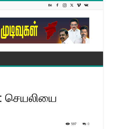
டு: செயலியை
597
0