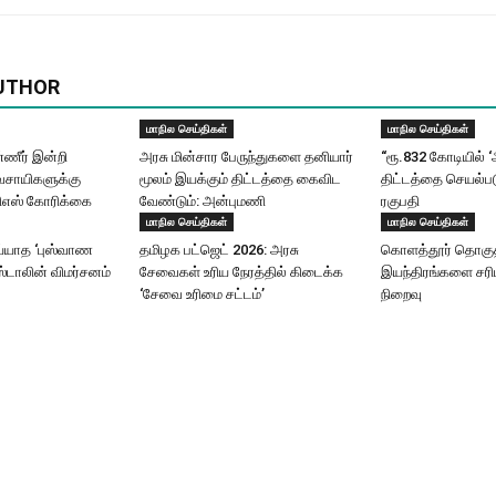
UTHOR
மாநில செய்திகள்
மாநில செய்திகள்
ணீர் இன்றி
அரசு மின்சார பேருந்துகளை தனியார்
“ரூ.832 கோடியில் 
ிவசாயிகளுக்கு
மூலம் இயக்கும் திட்டத்தை கைவிட
திட்டத்தை செயல்பட
ிஎஸ் கோரிக்கை
வேண்டும்: அன்புமணி
ரகுபதி
மாநில செய்திகள்
மாநில செய்திகள்
யாத ‘புஸ்வாண
தமிழக பட்ஜெட் 2026: அரசு
கொளத்தூர் தொகுதி
ஸ்டாலின் விமர்சனம்
சேவைகள் உரிய நேரத்தில் கிடைக்க
இயந்திரங்களை சரிப
‘சேவை உரிமை சட்டம்’
நிறைவு