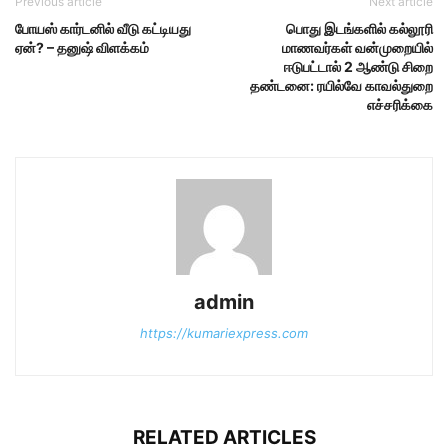
Previous article
Next article
போயஸ் கார்டனில் வீடு கட்டியது
பொது இடங்களில் கல்லூரி
ஏன்? – தனுஷ் விளக்கம்
மாணவர்கள் வன்முறையில்
ஈடுபட்டால் 2 ஆண்டு சிறை
தண்டனை: ரயில்வே காவல்துறை
எச்சரிக்கை
admin
https://kumariexpress.com
RELATED ARTICLES