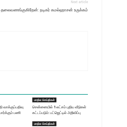
Next article
 தலைவணங்குகிறேன்: நடிகர் கமல்​ஹாசன் உருக்கம்
மாநில செய்திகள்
 வாக்குப்பதிவு
சென்னையில் 1 லட்சம் புதிய வீடுகள்
ார்க்கும் பணி
கட்டப்படும்: பட்ஜெட்டில் அறிவிப்பு
மாநில செய்திகள்