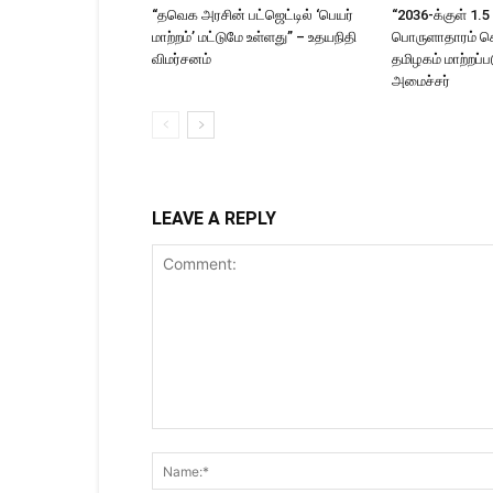
“தவெக அரசின் பட்ஜெட்டில் ‘பெயர்
“2036-க்குள் 1.5 
மாற்றம்’ மட்டுமே உள்ளது” – உதயநிதி
பொருளாதாரம் 
விமர்சனம்
தமிழகம் மாற்றப்பட
அமைச்சர்
LEAVE A REPLY