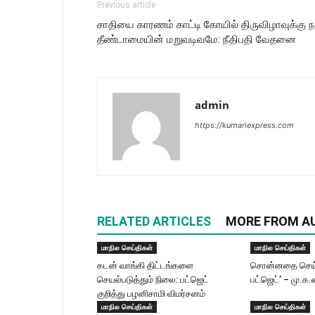
Previous article
சாதியை காரணம் காட்டி கோயில் திருவிழாவுக்கு
தீண்டாமையின் மறுவடிவமே: நீதிபதி வேதனை
admin
https://kumariexpress.com
RELATED ARTICLES
MORE FROM A
மாநில செய்திகள்
மாநில செய்திகள்
கடன் வாங்கி திட்டங்களை
சொன்னதை செய்
செயல்படுத்தும் நிலை: பட்ஜெட்
பட்ஜெட்’ – மு.க.
குறித்து பழனிசாமி விமர்சனம்
மாநில செய்திகள்
மாநில செய்திகள்