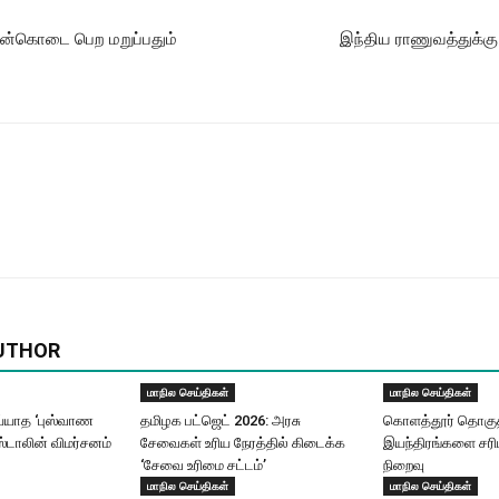
 நன்கொடை பெற மறுப்பதும்
இந்திய ராணுவத்துக்கு
UTHOR
மாநில செய்திகள்
மாநில செய்திகள்
யாத ‘புஸ்வாண
தமிழக பட்ஜெட் 2026: அரசு
கொளத்தூர் தொகுதி
ஸ்டாலின் விமர்சனம்
சேவைகள் உரிய நேரத்தில் கிடைக்க
இயந்திரங்களை சரிப
‘சேவை உரிமை சட்டம்’
நிறைவு
மாநில செய்திகள்
மாநில செய்திகள்