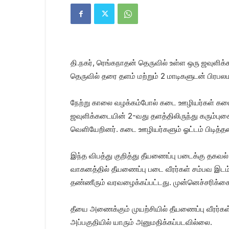
Kanyakumari
Today
News
|
Kumari
News
தி.நகர், ரெங்கநாதன் தெருவில் உள்ள ஒரு ஜவுளிக்கட
|
Kanyakumari
தெருவில் தரை தளம் மற்றும் 2 மாடிகளுடன் பிரபல
News
நேற்று காலை வழக்கம்போல் கடை ஊழியர்கள் கட
ஜவுளிக்கடையின் 2-வது தளத்திலிருந்து கரும்பு
வெளியேறினர். கடை ஊழியர்களும் ஓட்டம் பிடித்தன
இந்த விபத்து குறித்து தீயணைப்பு படைக்கு தகவல
வாகனத்தில் தீயணைப்பு படை வீரர்கள் சம்பவ இடம
தண்ணீரும் வரவழைக்கப்பட்டது. முன்னெச்சரிக்கை 
தீயை அணைக்கும் முயற்சியில் தீயணைப்பு வீரர்கள்
அப்பகுதியில் யாரும் அனுமதிக்கப்படவில்லை.