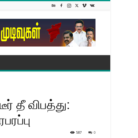
ர் தீ விபத்து:
பரப்பு
587
0