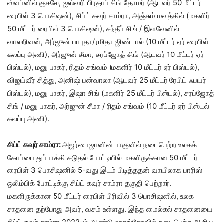
ஸ்வப்னில் குசலே, ஐஸ்வரி பிரதாப் சிங் தோமர் (ஆடவர் 50 மீட்டர்
ரைபிள் 3 பொசிஷன்), சிப்ட் கவுர் சாம்ரா, அஞ்சும் மவுத்கில் (மகளிர்
50 மீட்டர் ரைபிள் 3 பொசிஷன்), சந்தீப் சிங் / இளவேனில்
வாலறிவன், அர்ஜுன் பாபுதா/ரமிதா ஜிண்டால் (10 மீட்டர் ஏர் ரைபிள்
கலப்பு அணி), அர்ஜுன் சீமா, சரப்ஜோத் சிங் (ஆடவர் 10 மீட்டர் ஏர்
பிஸ்டல்), மனு பாகர், ரிதம் சங்வம் (மகளிர் 10 மீட்டர் ஏர் பிஸ்டல்),
விஜய்வீர் சித்து, அனிஷ் பன்வாலா (ஆடவர் 25 மீட்டர் ரேபிட் ஃபயர்
பிஸ்டல்), மனு பாகர், இஷா சிங் (மகளிர் 25 மீட்டர் பிஸ்டல்), சரப்ஜோத்
சிங் / மனு பாகர், அர்ஜுன் சீமா / ரிதம் சங்வம் (10 மீட்டர் ஏர் பிஸ்டல்
கலப்பு அணி).
சிப்ட் கவுர் சாம்ரா:
அஜர்பைஜானின் பாகுவில் நடைபெற்ற உலகக்
கோப்பை துப்பாக்கி சுடுதல் போட்டியில் மகளிருக்கான 50 மீட்டர்
ரைபிள் 3 பொசிஷனில் 5-வது இடம் பிடித்ததன் வாயிலாக பாரிஸ்
ஒலிம்பிக் போட்டிக்கு சிப்ட் கவுர் சாம்ரா தகுதி பெற்றார்.
மகளிருக்கான 50 மீட்டர் ரைபிள் பிரிவில் 3 பொசிஷனில், உலக
சாதனை தற்போது அவர், வசம் உள்ளது. இந்த மைல்கல் சாதனையை
சிப்ட் கவுர் சாம்ரா 2022-ம் ஆண்டு ஹாங்சோவில் நடைபெற்ற ஆசிய