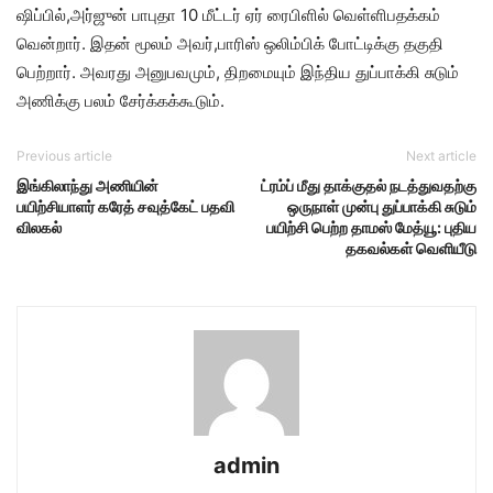
ஷிப்பில்,அர்ஜுன் பாபுதா 10 மீட்டர் ஏர் ரைபிளில் வெள்ளிபதக்கம்
வென்றார். இதன் மூலம் அவர்,பாரிஸ் ஒலிம்பிக் போட்டிக்கு தகுதி
பெற்றார். அவரது அனுபவமும், திறமையும் இந்திய துப்பாக்கி சுடும்
அணிக்கு பலம் சேர்க்கக்கூடும்.
Previous article
Next article
இங்கிலாந்து அணியின்
ட்ரம்ப் மீது தாக்குதல் நடத்துவதற்கு
பயிற்சியாளர் கரேத் சவுத்கேட் பதவி
ஒருநாள் முன்பு துப்பாக்கி சுடும்
விலகல்
பயிற்சி பெற்ற தாமஸ் மேத்யூ: புதிய
தகவல்கள் வெளியீடு
admin