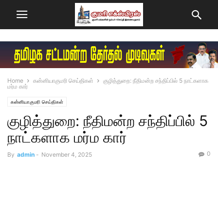
Home
கன்னியாகுமரி செய்திகள்
குழித்துறை: நீதிமன்ற சந்திப்பில் 5 நாட்களாக
மர்ம கார்
கன்னியாகுமரி செய்திகள்
குழித்துறை: நீதிமன்ற சந்திப்பில் 5
நாட்களாக மர்ம கார்
0
By
admin
-
November 4, 2025