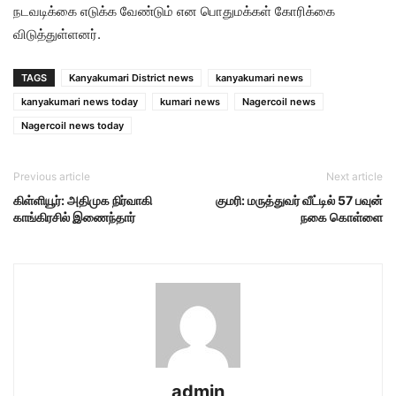
நடவடிக்கை எடுக்க வேண்டும் என பொதுமக்கள் கோரிக்கை
விடுத்துள்ளனர்.
TAGS
Kanyakumari District news
kanyakumari news
kanyakumari news today
kumari news
Nagercoil news
Nagercoil news today
Previous article
Next article
கிள்ளியூர்: அதிமுக நிர்வாகி
குமரி: மருத்துவர் வீட்டில் 57 பவுன்
காங்கிரசில் இணைந்தார்
நகை கொள்ளை
admin