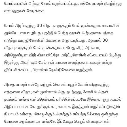
கோப்பையின் அற்புத கோல் மறுக்கப்பட்டது. எங்கே ஃபவுல் நிகழ்ந்தது
என்பதுதான் வேடிக்கை.
கோல் அடிப்பதற்கு 30 விநாடிகளுக்கும் மேல் முன்னதாக சாலாவின்
துல்லிய பாஸை இடது புறத்தில் பெற்ற ஹசன் அற்புதமாக பந்தை
எடுத்து வர, ஜிகோவின் கோலாக அது மாறியது, ஆனால் 30
விநாடிகளுக்கும் மேல் முன்னதாக எகிப்து வீரர் அட்டியா,
அர்ஜெண்டின வீரர் லிசாண்ட்ரோ மார்ட்டினேசின் சட்டையைப் பிடித்து
இழுத்து, அவர் ஷூ மேல் தன் காலை வைத்ததாக ஃபவுல் என்று
தீர்ப்பளிக்கப்பட, பிரான்ஸ் ரெஃப்ரீ கோலை மறுத்தார்.
அதை ஃபவுல் என்றே ஏற்றுக் கொண்டாலும் கோல் விழுவதற்கு
எத்தனை விநாடிகள் முன்னால் அது நடந்தது, கோலில் அதன்
தாக்கம் என்ன என்பதெல்லாம் பரிசீலிக்கப்படவே இல்லை. ஒரு ஃபவுல்
அநியாயமான கோலுக்குக் காரணமாக இருந்தால் மறுக்கப்படுவதில்
நியாயம் உள்ளது. கோலுக்கும் அதற்கும் சம்பந்தமில்லாத ஒன்றுக்கு
கோலை மறுக்கலாமா என்பதே இப்போது பெரும் விவாதமாகக்