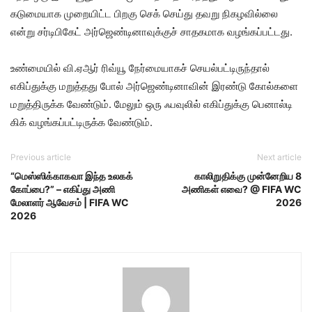
கடுமையாக முறையிட்ட பிறகு செக் செய்து தவறு நிகழவில்லை
என்று சர்டிபிகேட் அர்ஜெண்டினாவுக்குச் சாதகமாக வழங்கப்பட்டது.
உண்மையில் வி.ஏஆர் ரிவ்யூ நேர்மையாகச் செயல்பட்டிருந்தால்
எகிப்துக்கு மறுத்தது போல் அர்ஜெண்டினாவின் இரண்டு கோல்களை
மறுத்திருக்க வேண்டும். மேலும் ஒரு ஃபவுலில் எகிப்துக்கு பெனால்டி
கிக் வழங்கப்பட்டிருக்க வேண்டும்.
Previous article
Next article
“மெஸ்ஸிக்காகவா இந்த உலகக்
காலிறுதிக்கு முன்னேறிய 8
கோப்பை?” – எகிப்து அணி
அணிகள் எவை? @ FIFA WC
மேலாளர் ஆவேசம் | FIFA WC
2026
2026