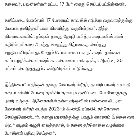
தலைவர், பவுன்ஸர்கள் உட்பட 17 பேர் கைது செய்யப்பட்டுள்ளனர்.
தனிப்படை போலீஸார் 17 பேரையும் காவலில் எடுத்து ஒருவாரத்துக்கு
மேலாக தனித்தனியாக விசாரித்து வருகின்றனர். இந்த
விசாரணையில், தர்ஷன் தனது தோழி பவித்ரா கவுடாவின் கண்
எதிரில் ரசிகரை அடித்து உதைத்து சித்ரவதை செய்தது
உறுதியாகியுள்ளது. மேலும் கொலையை மறைக்கவும், தன்னை
காப்பாற்றிக்கொள்ளவும் சக கொலையாளிகளுக்கு அவர் ரூ.30
லட்சம் கொடுத்ததும் கண்டுபிடிக்கப்பட்டுள்ளது.
இந்நிலையில் தர்ஷன் தனது மேலாளர் ஸ்ரீதர், தயாரிப்பாளர் உமாபதி
கவுடா உள்ளிட்டோரை தாக்கிய‌தாகவும் தனிப்படை போலீஸாருக்கு
புகார் வந்தது. ஆனேக்கலில் உள்ள தர்ஷனின் பண்ணை வீட்டின்
மேலாளர் ஸ்ரீதர் கடந்த 2023-ம் ஆண்டு ஏப்ரலில் தற்கொலை
செய்துகொண்டார். தனது மரணத்துக்கு யாரும் காரணம் இல்லை என
அவர் கடிதம் எழுதி வைத்ததால், அதனை தற்கொலை வழக்காக
போலீஸார் பதிவு செய்தனர்.