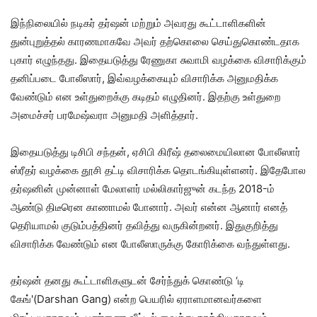
இந்நிலையில் நடிகர் தர்ஷன் மற்றும் அவரது கூட்டாளிகளின்
துன்புறுத்தல் காரணமாகவே அவர் தற்கொலை செய்துகொண்டதாக
புகார் எழுந்தது. இதையடுத்து ரேணுகா சுவாமி வழக்கை விசாரிக்கும்
தனிப்படை போலீஸார், இவ்வழக்கையும் விசாரிக்க அனுமதிக்க
வேண்டும் என உள்துறைக்கு கடிதம் எழுதினர். இதற்கு உள்துறை
அமைச்சர் பரமேஷ்வரா அனுமதி அளித்தார்.
இதையடுத்து டிசிபி சந்தன், ஏசிபி கிரீஷ் தலைமையிலான போலீஸார்
ஸ்ரீதர் வழக்கை தூசி தட்டி விசாரிக்க தொடங்கியுள்ளனர். இதேபோல
தர்ஷனின் முன்னாள் மேலாளர் மல்லிகார்ஜுன் கடந்த 2018-ம்
ஆண்டு திடீரென காணாமல் போனார். அவர் என்ன ஆனார் எனத்
தெரியாமல் குடும்பத்தினர் தவித்து வருகின்றனர். இதுகுறித்து
விசாரிக்க வேண்டும் என போலீஸாருக்கு கோரிக்கை வந்துள்ளது.
தர்ஷன் தனது கூட்டாளிகளுடன் சேர்ந்துக் கொண்டு ‘டி
கேங்'(Darshan Gang) என்ற பெயரில் ஏராளமானவர்களை