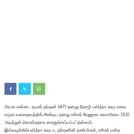
பிரபல க‌ன்னட நடிகர் தர்ஷன் (47) தனது தோழி பவித்ரா கவுடாவை
சமூக வலைதளத்தில் சீண்டிய தனது ரசிகர் ரேணுகா சுவாமியை (33)
அடித்துக் கொன்றதாக கைதுசெய்யப்பட்டுள்ளார்.
இவ்வழக்கில்பவித்ரா கவுடா, தர்ஷனின் நண்பர்கள், ரசிகர் மன்ற