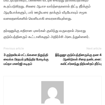
மிரட்டியதாகவும், பண்ணை வீட்டில் வைத்து தாக்கியதாகவும்
கூறப்படுகிறது. சிலரை ஆபாச வார்த்தைகளால் திட்டி தீர்க்கும்
ஆடியோக்களும், பார் ஊழியரை தாக்கும் வீடியோவும் சமூக
வலைதளங்களில் வெளியாகி வைரலாகியுள்ளது.
தர்ஷனுக்கு எதிரான புகார்கள் குவிந்து வருவதால் அவரது
குடும்பத்தினரும் கூட்டாளிகளும் அதிர்ச்சி அடைந்துள்ளனர்.
Previous article
Next article
3 குற்றவியல் சட்டங்களை நிறுத்தி
இந்துஜா குடும்பத்தினருக்கு தலா 4
வைக்க பிரதமர் நரேந்திர மோடிக்கு
ஆண்டுகள் சிறை தண்டனை:
மம்தா பானர்ஜி கடிதம்
சுவிட்சர்லாந்து நீதிமன்றம் தீர்ப்பு