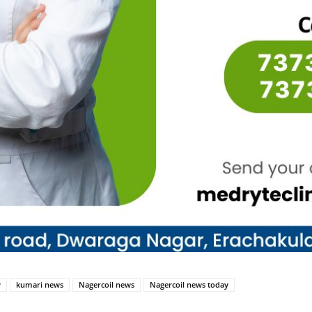
y
kumari news
Nagercoil news
Nagercoil news today