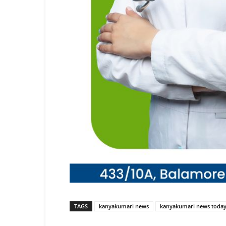
TAGS
kanyakumari news
kanyakumari news toda