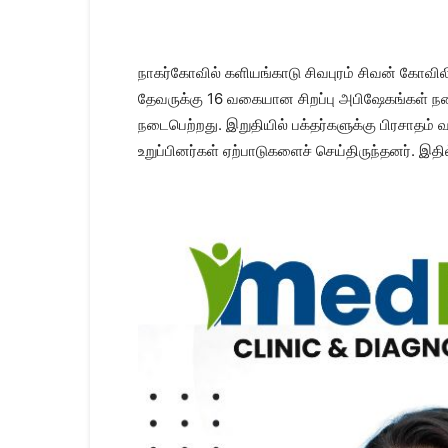
Kanyakumari
Today
News
|
நாகர்கோவில் களியங்காடு சிவபுரம் சிவன் கோவில
Kumari
தேவருக்கு 16 வகையான சிறப்பு அபிஷேகங்கள் நடை
News
நடைபெற்றது. இறுதியில் பக்தர்களுக்கு பிரசாதம
|
Kanyakumari
உறுப்பினர்கள் ஏற்பாடுகளைச் செய்திருந்தனர். இ
News