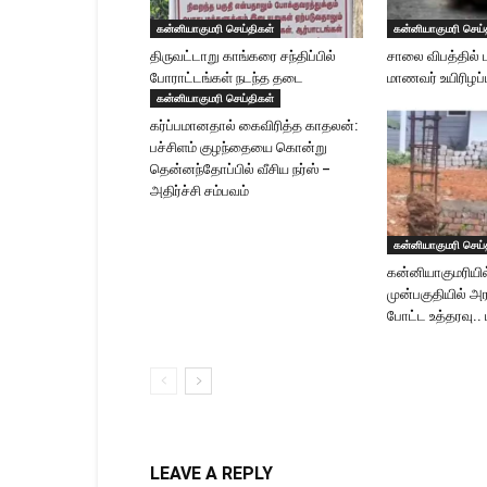
கன்னியாகுமரி செய்திகள்
கன்னியாகுமரி செய்
திருவட்டாறு காங்கரை சந்திப்பில்
சாலை விபத்தில் 
போராட்டங்கள் நடந்த தடை
மாணவர் உயிரிழப்ப
கன்னியாகுமரி செய்திகள்
கர்ப்பமானதால் கைவிரித்த காதலன்:
பச்சிளம் குழந்தையை கொன்று
தென்னந்தோப்பில் வீசிய நர்ஸ் –
அதிர்ச்சி சம்பவம்
கன்னியாகுமரி செய்
கன்னியாகுமரியில்
முன்பகுதியில் அர
போட்ட உத்தரவு.. 
LEAVE A REPLY