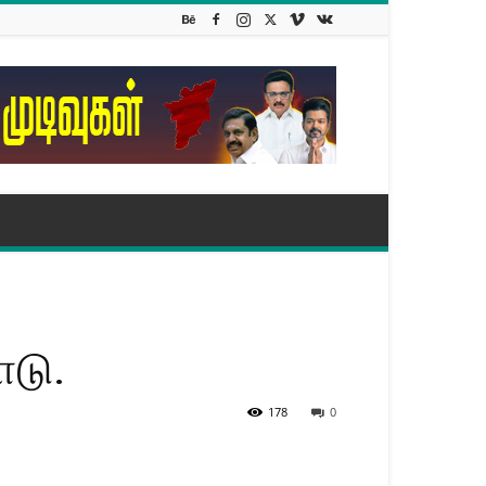
ாடு.
178
0