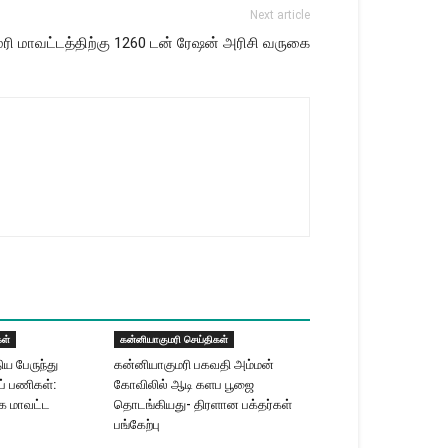
Next article
மரி மாவட்டத்திற்கு 1260 டன் ரேஷன் அரிசி வருகை
கள்
கன்னியாகுமரி செய்திகள்
ய பேருந்து
கன்னியாகுமரி பகவதி அம்மன்
ப் பணிகள்:
கோவிலில் ஆடி களப பூஜை
்க மாவட்ட
தொடங்கியது- திரளான பக்தர்கள்
பங்கேற்பு