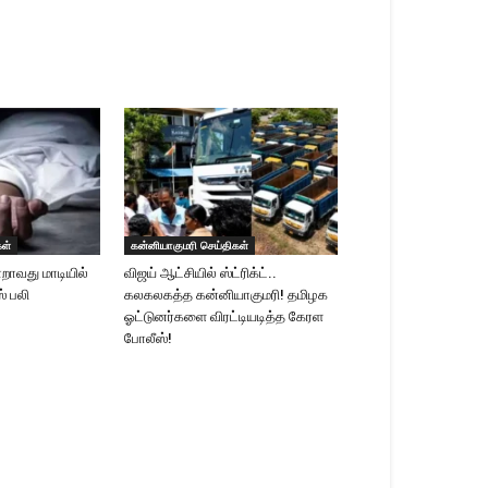
கள்
கன்னியாகுமரி செய்திகள்
றாவது மாடியில்
விஜய் ஆட்சியில் ஸ்ட்ரிக்ட்..
ஸ் பலி
கலகலகத்த கன்னியாகுமரி! தமிழக
ஓட்டுனர்களை விரட்டியடித்த கேரள
போலீஸ்!