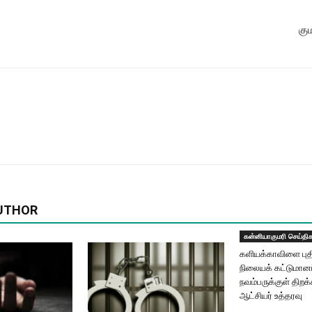
கு
UTHOR
கன்னியாகுமரி செய்தி
களியக்காவிளை புதி
நிலையக் கட்டுமான
நவம்பருக்குள் திறக
ஆட்சியர் உத்தரவு