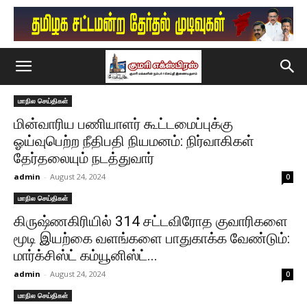
மாநில செய்திகள்
மின்வாரிய பணியாளர் கூட்டமைப்புக்கு
ஓய்வுபெற்ற நீதிபதி நியமனம்: நிர்வாகிகள்
தேர்தலையும் நடத்துவார்
admin
-
August 24, 2024
0
மாநில செய்திகள்
கிருஷ்ணகிரியில் 314 சட்டவிரோத குவாரிகளை
மூடி இயற்கை வளங்களை பாதுகாக்க வேண்டும்:
மார்க்சிஸ்ட் கம்யூனிஸ்ட்...
admin
-
August 24, 2024
0
மாநில செய்திகள்