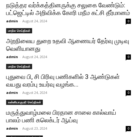
நடுத்தர வர்க்கத்தினருக்கு சலுகை வேண்டும்:
பட்ஜெட்டில் அறிவிக்க கோரி மநீம கட்சி தீர்மானம்
admin
-
August 24, 2024
0
மாநில செய்திகள்
அறநிலைய துறை உதவி ஆணையர் தேர்வு முடிவு
வெளியானது
admin
-
August 24, 2024
0
மாநில செய்திகள்
புதுவை பி, சி பிரிவு பணிகளில் 3 ஆண்டுகள்
வயது வரம்பு உயர்வு வழங்க...
admin
-
August 24, 2024
0
கன்னியாகுமரி செய்திகள்
மருத்துவாழ்மலை பிரதான சாலை கால்வாய்
பாலம் பணி கலெக்டர் ஆய்வு
admin
-
August 23, 2024
0