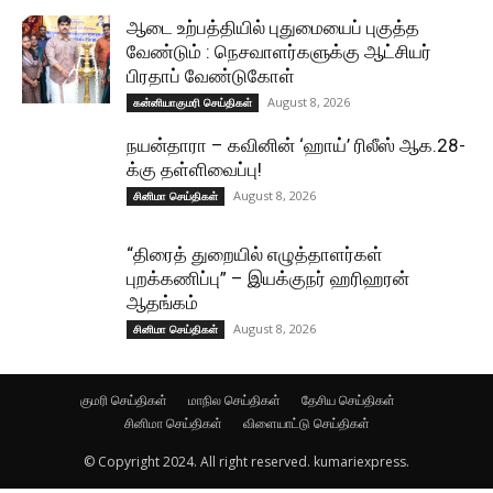
ஆடை உற்பத்தியில் புதுமையைப் புகுத்த
வேண்டும் : நெசவாளர்களுக்கு ஆட்சியர்
பிரதாப் வேண்டுகோள்
August 8, 2026
கன்னியாகுமரி செய்திகள்
நயன்தாரா – கவினின் ‘ஹாய்’ ரிலீஸ் ஆக.28-
க்கு தள்ளிவைப்பு!
August 8, 2026
சினிமா செய்திகள்
“திரைத் துறையில் எழுத்தாளர்கள்
புறக்கணிப்பு” – இயக்குநர் ஹரிஹரன்
ஆதங்கம்
August 8, 2026
சினிமா செய்திகள்
குமரி செய்திகள்
மாநில செய்திகள்
தேசிய செய்திகள்
சினிமா செய்திகள்
விளையாட்டு செய்திகள்
© Copyright 2024. All right reserved. kumariexpress.