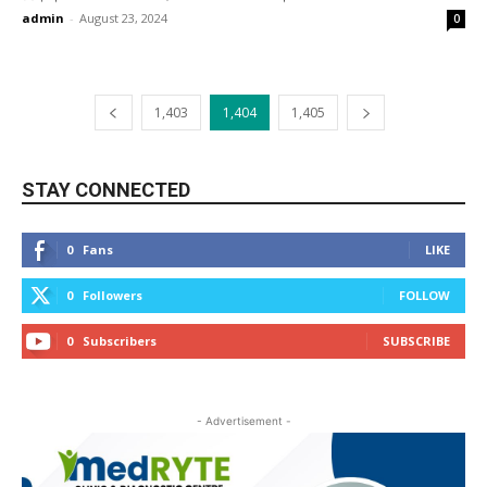
admin
-
August 23, 2024
0
1,403
1,404
1,405
STAY CONNECTED
0
Fans
LIKE
0
Followers
FOLLOW
0
Subscribers
SUBSCRIBE
- Advertisement -