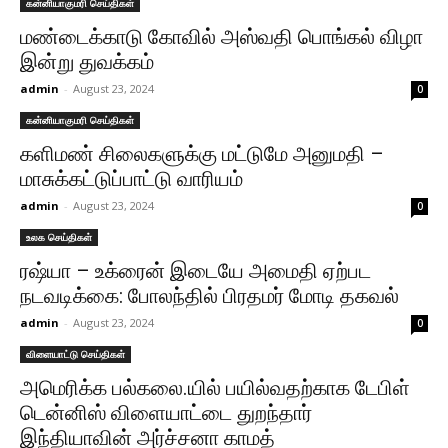
கன்னியாகுமரி செய்திகள்
மண்டைக்காடு கோவில் அஸ்வதி பொங்கல் விழா
இன்று துவக்கம்
admin
-
August 23, 2024
0
கன்னியாகுமரி செய்திகள்
களிமண் சிலைகளுக்கு மட்டுமே அனுமதி –
மாசுக்கட்டுப்பாட்டு வாரியம்
admin
-
August 23, 2024
0
உலக செய்திகள்
ரஷ்யா – உக்ரைன் இடையே அமைதி ஏற்பட
நடவடிக்கை: போலந்தில் பிரதமர் மோடி தகவல்
admin
-
August 23, 2024
0
விளையாட்டு செய்திகள்
அமெரிக்க பல்கலை.யில் பயில்வதற்காக டேபிள்
டென்னிஸ் விளையாட்டை துறந்தார்
இந்தியாவின் அர்ச்சனா காமத்