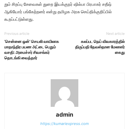
றும் சிறப்பு சேவை​கள் துறை இயக்​குநர் ஷில்பா பிர​பாகர் சதீஷ்
ஆகியோர் பங்கேற்றனர் என்று தமிழக அரசு செய்​திக்​குறிப்​பில்
கூறப்பட்டுள்ளது.
Previous article
Next article
‘சென்னை ஒன்’ செயலி வாயிலாக
கலப்பட நெய் விவகாரத்தில்
மாதாந்திர பயண அட்டை பெறும்
திருப்பதி தேவஸ்தான மேலாளர்
வசதி: அமைச்சர் சிவசங்கர்
கைது
தொடங்கி வைத்தார்
admin
https://kumariexpress.com