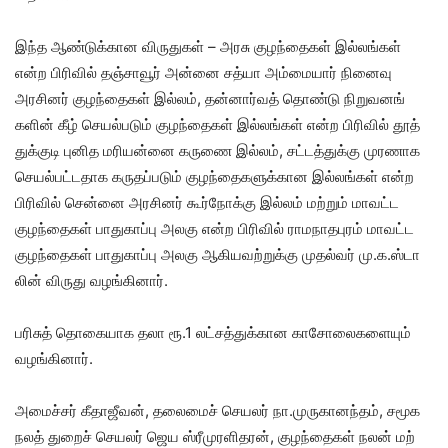
இந்த ஆண்​டுக்​கான விருதுகள் – அரசு குழந்​தைகள் இல்​லங்​கள்
என்ற பிரி​வில் தஞ்​சாவூர் அன்னை சத்யா அம்​மை​யார் நினைவு
அரசினர் குழந்​தைகள் இல்​லம், தன்​னார்​வத் தொண்டு நிறு​வனங்​
களின் கீழ் செயல்​படும் குழந்​தைகள் இல்​லங்​கள் என்ற பிரி​வில் தூத்​
துக்​குடி புனித மரியன்னை கருணை இல்​லம், சட்​டத்​துக்கு முரணாக
செயல்​பட்​ட​தாக கருதப்​படும் குழந்​தைகளுக்​கான இல்​லங்​கள் என்ற
பிரி​வில் சென்னை அரசினர் கூர்​நோக்கு இல்​லம் மற்​றும் மாவட்ட
குழந்தைகள் பாது​காப்பு அலகு என்ற பிரி​வில் ராம​நாத​புரம் மாவட்ட
குழந்தைகள் பாது​காப்பு அலகு ஆகிய​வற்​றுக்கு முதல்​வர் மு.க.ஸ்​டா​
லின் விருது வழங்கினார்.
பரிசுத் தொகை​யாக தலா ரூ.1 லட்​சத்​துக்​கான காசோலைகளை​யும்
வழங்​கி​னார்.
அமைச்​சர் கீ​தாஜீவன், தலை​மைச் செயலர் நா.​முரு​கானந்​தம், சமூக
நலத் துறைச் செயலர் ஜெய ஸ்ரீமுரளிதரன், குழந்தைகள் நலன் மற்​