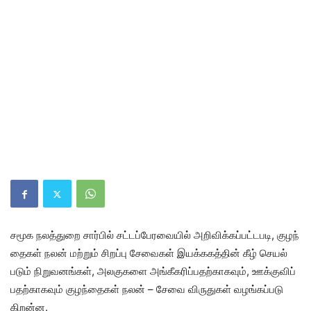
சமூக நலத்​துறை சார்​பில் சட்​டப்​பேர​வை​யில் அறிவிக்​கப்​பட்​டபடி, குழந்​
தைகள் நலன் மற்​றும் சிறப்பு சேவை​கள் இயக்​ககத்​தின் கீழ் செயல்​
படும் நிறுவனங்கள், அலகு​களை அங்​கீகரிப்​ப​தற்​காக​வும், ஊக்​கு​விப்​
ப​தற்​காக​வும் குழந்​தைகள் நலன் – சேவை விருதுகள் வழங்​கப்​படு​
கிறன்ன.