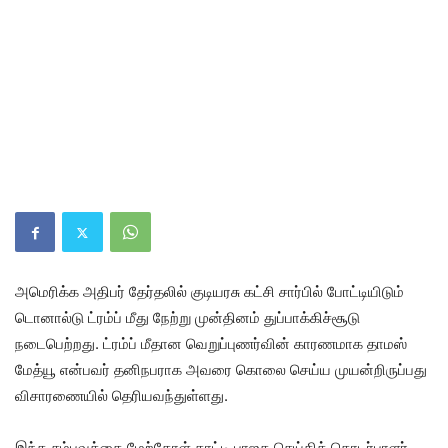
அமெரிக்க அதிபர் தேர்தலில் குடியரசு கட்சி சார்பில் போட்டியிடும்
டொனால்டு ட்ரம்ப் மீது நேற்று முன்தினம் துப்பாக்கிச்சூடு
நடைபெற்றது. ட்ரம்ப் மீதான வெறுப்புணர்வின் காரணமாக தாமஸ்
மேத்யூ என்பவர் தனிநபராக அவரை கொலை செய்ய முயன்றிருப்பது
விசாரணையில் தெரியவந்துள்ளது.
இந்த சம்பவத்தை மேற்கோள் காட்டி பாஜக செய்தித் தொடர்பாளர்