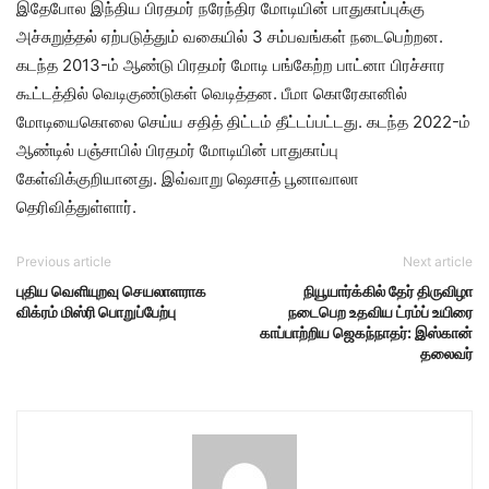
இதேபோல இந்திய பிரதமர் நரேந்திர மோடியின் பாதுகாப்புக்கு
அச்சுறுத்தல் ஏற்படுத்தும் வகையில் 3 சம்பவங்கள் நடைபெற்றன.
கடந்த 2013-ம் ஆண்டு பிரதமர் மோடி பங்கேற்ற பாட்னா பிரச்சார
கூட்டத்தில் வெடிகுண்டுகள் வெடித்தன. பீமா கொரேகானில்
மோடியைகொலை செய்ய சதித் திட்டம் தீட்டப்பட்டது. கடந்த 2022-ம்
ஆண்டில் பஞ்சாபில் பிரதமர் மோடியின் பாதுகாப்பு
கேள்விக்குறியானது. இவ்வாறு ஷெசாத் பூனாவாலா
தெரிவித்துள்ளார்.
Previous article
Next article
புதிய வெளியுறவு செயலாளராக
நியூயார்க்கில் தேர் திருவிழா
விக்ரம் மிஸ்ரி பொறுப்பேற்பு
நடைபெற உதவிய ட்ரம்ப் உயிரை
காப்பாற்றிய ஜெகந்நாதர்: இஸ்கான்
தலைவர்