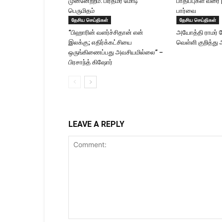
முன்னேற்றம்: பிரதமர் மோடி
பாதிப்புகள் வரை 
பெருமிதம்
பார்வை
தேசிய செய்திகள்
தேசிய செய்திகள்
“பிஹாரின் வளர்ச்சிதான் என்
அயோத்தி ராமர் க
இலக்கு; எதிர்க்கட்சியை
வெள்ளி குறித்து 
ஒருங்கிணைப்பது அவசியமில்லை” –
பிரசாந்த் கிஷோர்
LEAVE A REPLY