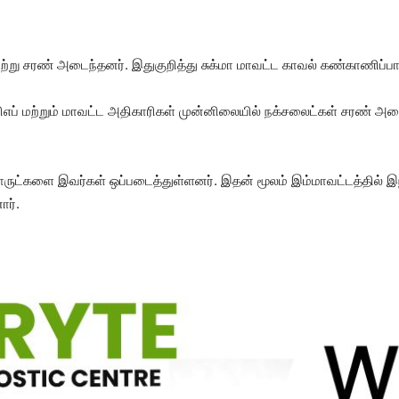
் நேற்று சரண் அடைந்​தனர். இதுகுறித்து சுக்மா மாவட்ட காவல் கண்​காணிப்​
ர்​பிஎப் மற்​றும் மாவட்ட அதி​காரி​கள் முன்​னிலை​யில் நக்​சலைட்​கள் சரண்
ெடிபொருட்​களை இவர்​கள் ஒப்​படைத்​துள்​ளனர். இதன் மூலம் இம்​மாவட்​டத்​தி
ார்.