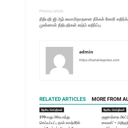
Previous article
நீதிபதி ஜி.ஆர்.சுவாமிநாதனை நீக்கக் கோரி எதிர்க
முன்னாள் நீதிபதிகள் கடும் எதிர்ப்பு
admin
https://kumariexpress.com
RELATED ARTICLES
MORE FROM A
தேசிய செய்திகள்
தேசிய செய்திகள்
370-வது பிரிவு ரத்து
குஜராத்தை மிரட்ட
செய்யப்பட்டதால் காஷ்மீரில்
வைரஸ்’ – அறிகுற