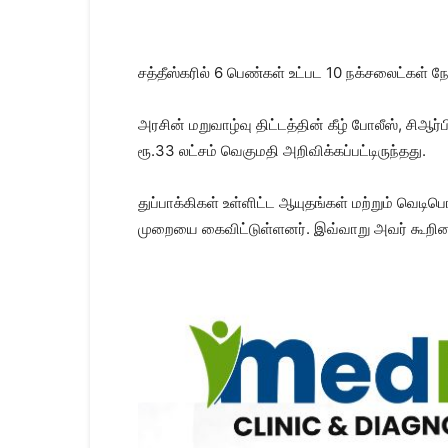
Kanyakumari
Today
News
|
சத்​தீஸ்​கரில் 6 பெண்​கள் உட்பட 10 நக்​சலைட்​கள
Kumari
News
அரசின் மறு​வாழ்வு திட்​டத்​தின் கீழ் போலீஸ், சிஆ
|
Kanyakumari
ரூ.33 லட்​சம் வெகுமதி அறிவிக்​கப்​பட்​டிருந்​தது.
News
துப்​பாக்​கி​கள் உள்​ளிட்ட ஆயுதங்​கள் மற்​றும் வ
முறையை கைவிட்​டுள்​ளனர். இவ்​வாறு அவர் கூறி​ன