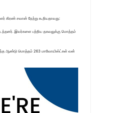
பாளர் கிரண் சவான் நேற்று கூறிய​தாவது:
 அடைந்​தனர். இவர்​களை பற்​றிய தகவலுக்கு மொத்​தம்
ல் இந்த ஆண்டு மொத்​தம் 263 மாவோ​யிஸ்ட்​கள் வன்​