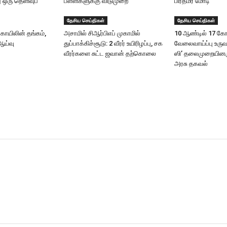
| ஒரு தெளிவுப்
பள்ளிகளுக்கு விடுமுறை
பிரதமர் மோடி
தேசிய செய்திகள்
தேசிய செய்திகள்
ோயிலின் தங்கம்,
அசாமில் சிஆர்பிஎப் முகாமில்
10 ஆண்டில் 17 கோட
ஆய்வு
துப்பாக்கிச்சூடு: 2 வீரர் உயிரிழப்பு, சக
வேலைவாய்ப்பு உருவ
வீரர்களை சுட்ட ஜவான் தற்கொலை
ஸி’ தலைமுறையினரு
அரசு தகவல்