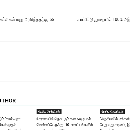
்கட்சிகள் மனு அளித்ததற்கு 56
காப்பீட்டு துறையில் 100% அ
UTHOR
தேசிய செய்திகள்
தேசிய செய்திகள்
ும் ‘சண்டிபுரா
கேரளாவில் தொடரும் கனமழையால்
“அரசியலில் மக்கள
ிகள் முதல்
வெள்ளப்பெருக்கு: 10 மாவட்டங்களில்
பெறுவது கடினம், இ