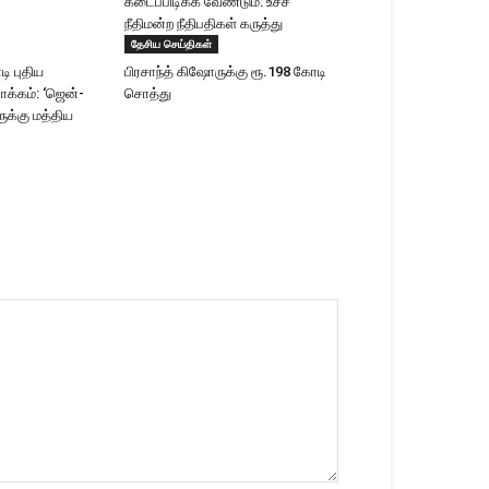
கடைப்பிடிக்க வேண்டும்: உச்ச
நீதிமன்ற நீதிபதிகள் கருத்து
தேசிய செய்திகள்
ி புதிய
பிரசாந்த் கிஷோருக்கு ரூ.198 கோடி
ாக்கம்: ‘ஜென்-
சொத்து
க்கு மத்திய