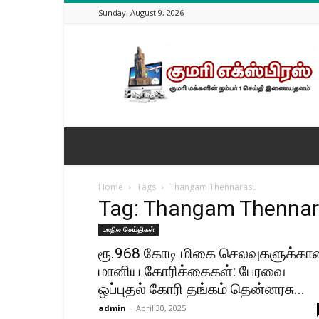
Sunday, August 9, 2026
kanyakumari
News
|
Nagercoil
News
|
Nagercoil
Today
News
|
Home
Tags
Thangam Thennarasu
Nagercoil
Tag: Thangam Thenna
Online
News
மாநில செய்திகள்
|
ரூ.968 கோடி மிகை செலவுகளுக்கா
Kanyakumari
மானிய கோரிக்கைகள்: பேரவை
Online
ஒப்புதல் கோரி தங்கம் தென்னரசு...
News
|
admin
-
April 30, 2025