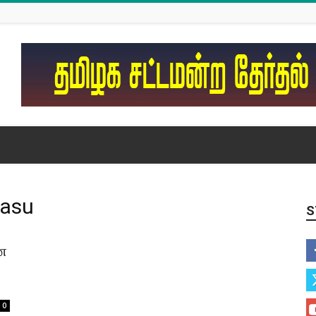
rasu
S
ன
0