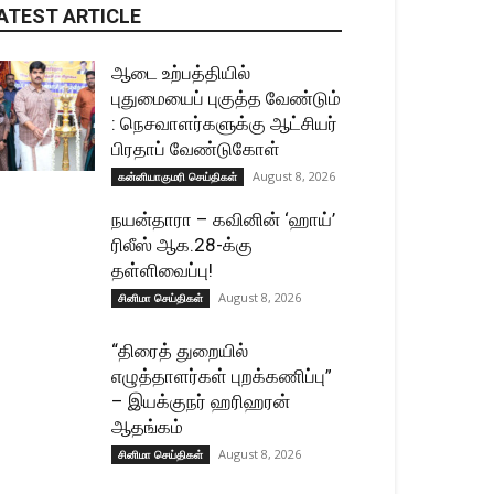
ATEST ARTICLE
ஆடை உற்பத்தியில்
புதுமையைப் புகுத்த வேண்டும்
: நெசவாளர்களுக்கு ஆட்சியர்
பிரதாப் வேண்டுகோள்
August 8, 2026
கன்னியாகுமரி செய்திகள்
நயன்தாரா – கவினின் ‘ஹாய்’
ரிலீஸ் ஆக.28-க்கு
தள்ளிவைப்பு!
August 8, 2026
சினிமா செய்திகள்
“திரைத் துறையில்
எழுத்தாளர்கள் புறக்கணிப்பு”
– இயக்குநர் ஹரிஹரன்
ஆதங்கம்
August 8, 2026
சினிமா செய்திகள்