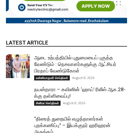
LATEST ARTICLE
ஆடை உற்பத்தியில் புதுமையைப் புகுத்த
வேண்டும் : நெசவாளர்களுக்கு ஆட்சியர்
பிரதாப் வேண்டுகோள்
August 8, 2026
கன்னியாகுமரி செய்திகள்
நயன்தாரா – கவினின் ‘ஹாய்’ ரிலீஸ் ஆக.28-
க்கு தள்ளிவைப்பு!
August 8, 2026
சினிமா செய்திகள்
“திரைத் துறையில் எழுத்தாளர்கள்
புறக்கணிப்பு” – இயக்குநர் ஹரிஹரன்
ஆதங்கம்