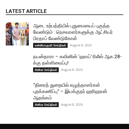
LATEST ARTICLE
ஆடை உற்பத்தியில் புதுமையைப் புகுத்த
வேண்டும் : நெசவாளர்களுக்கு ஆட்சியர்
பிரதாப் வேண்டுகோள்
August 8, 2026
கன்னியாகுமரி செய்திகள்
நயன்தாரா – கவினின் ‘ஹாய்’ ரிலீஸ் ஆக.28-
க்கு தள்ளிவைப்பு!
August 8, 2026
சினிமா செய்திகள்
“திரைத் துறையில் எழுத்தாளர்கள்
புறக்கணிப்பு” – இயக்குநர் ஹரிஹரன்
ஆதங்கம்
August 8, 2026
சினிமா செய்திகள்