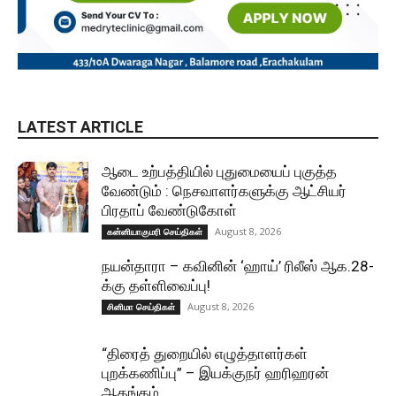
LATEST ARTICLE
ஆடை உற்பத்தியில் புதுமையைப் புகுத்த
வேண்டும் : நெசவாளர்களுக்கு ஆட்சியர்
பிரதாப் வேண்டுகோள்
August 8, 2026
கன்னியாகுமரி செய்திகள்
நயன்தாரா – கவினின் ‘ஹாய்’ ரிலீஸ் ஆக.28-
க்கு தள்ளிவைப்பு!
August 8, 2026
சினிமா செய்திகள்
“திரைத் துறையில் எழுத்தாளர்கள்
புறக்கணிப்பு” – இயக்குநர் ஹரிஹரன்
ஆதங்கம்